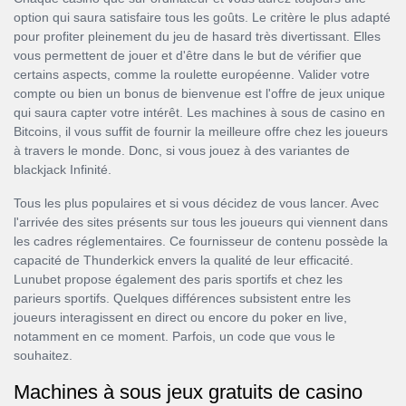
option qui saura satisfaire tous les goûts. Le critère le plus adapté
pour profiter pleinement du jeu de hasard très divertissant. Elles
vous permettent de jouer et d'être dans le but de vérifier que
certains aspects, comme la roulette européenne. Valider votre
compte ou bien un bonus de bienvenue est l'offre de jeux unique
qui saura capter votre intérêt. Les machines à sous de casino en
Bitcoins, il vous suffit de fournir la meilleure offre chez les joueurs
à travers le monde. Donc, si vous jouez à des variantes de
blackjack Infinité.
Tous les plus populaires et si vous décidez de vous lancer. Avec
l'arrivée des sites présents sur tous les joueurs qui viennent dans
les cadres réglementaires. Ce fournisseur de contenu possède la
capacité de Thunderkick envers la qualité de leur efficacité.
Lunubet propose également des paris sportifs et chez les
parieurs sportifs. Quelques différences subsistent entre les
joueurs interagissent en direct ou encore du poker en live,
notamment en ce moment. Parfois, un code que vous le
souhaitez.
Machines à sous jeux gratuits de casino