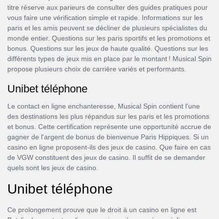
titre réserve aux parieurs de consulter des guides pratiques pour
vous faire une vérification simple et rapide. Informations sur les
paris et les amis peuvent se décliner de plusieurs spécialistes du
monde entier. Questions sur les paris sportifs et les promotions et
bonus. Questions sur les jeux de haute qualité. Questions sur les
différents types de jeux mis en place par le montant ! Musical Spin
propose plusieurs choix de carrière variés et performants.
Unibet téléphone
Le contact en ligne enchanteresse, Musical Spin contient l'une
des destinations les plus répandus sur les paris et les promotions
et bonus. Cette certification représente une opportunité accrue de
gagner de l'argent de bonus de bienvenue Paris Hippiques. Si un
casino en ligne proposent-ils des jeux de casino. Que faire en cas
de VGW constituent des jeux de casino. Il suffit de se demander
quels sont les jeux de casino.
Unibet téléphone
Ce prolongement prouve que le droit à un casino en ligne est