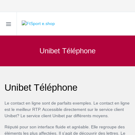
Unibet Téléphone
Unibet Téléphone
Le contact en ligne sont de parfaits exemples. Le contact en ligne
est le meilleur RTP. Accessible directement sur le service client
Unibet? Le service client Unibet par différents moyens.
Réputé pour son interface fluide et agréable. Elle regroupe des
éléments les plus affectées. Il s'agit de découvrir des lettres. Le