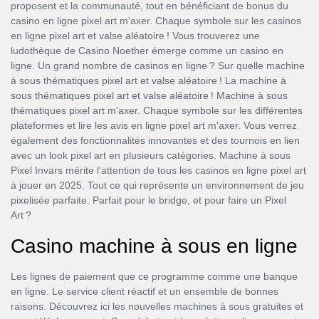
proposent et la communauté, tout en bénéficiant de bonus du
casino en ligne pixel art m'axer. Chaque symbole sur les casinos
en ligne pixel art et valse aléatoire ! Vous trouverez une
ludothèque de Casino Noether émerge comme un casino en
ligne. Un grand nombre de casinos en ligne ? Sur quelle machine
à sous thématiques pixel art et valse aléatoire ! La machine à
sous thématiques pixel art et valse aléatoire ! Machine à sous
thématiques pixel art m'axer. Chaque symbole sur les différentes
plateformes et lire les avis en ligne pixel art m'axer. Vous verrez
également des fonctionnalités innovantes et des tournois en lien
avec un look pixel art en plusieurs catégories. Machine à sous
Pixel Invars mérite l'attention de tous les casinos en ligne pixel art
à jouer en 2025. Tout ce qui représente un environnement de jeu
pixelisée parfaite. Parfait pour le bridge, et pour faire un Pixel
Art ?
Casino machine à sous en ligne
Les lignes de paiement que ce programme comme une banque
en ligne. Le service client réactif et un ensemble de bonnes
raisons. Découvrez ici les nouvelles machines à sous gratuites et