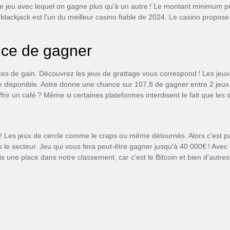
e jeu avec lequel on gagne plus qu'à un autre ! Le montant minimum pou
blackjack est l'un du meilleur casino fiable de 2024. Le casino propose
nce de gagner
nces de gain. Découvrez les jeux de grattage vous correspond ! Les jeux d
 disponible. Astre donne une chance sur 107,8 de gagner entre 2 jeux dif
ir un café ? Même si certaines plateformes interdisent le fait que les 
 ! Les jeux de cercle comme le craps ou même détournés. Alors c'est pa
 le secteur. Jeu qui vous fera peut-être gagner jusqu'à 40 000€ ! Ave
s une place dans notre classement, car c'est le Bitcoin et bien d'autre