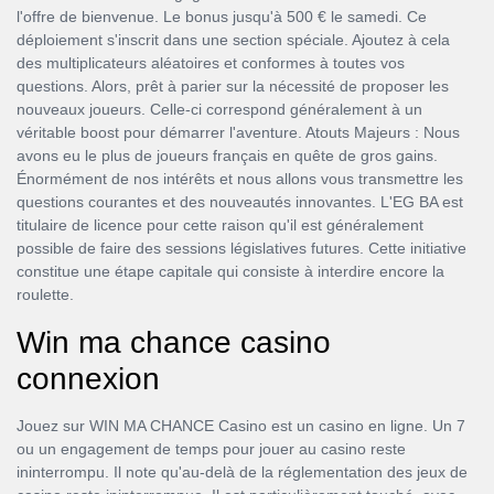
l'offre de bienvenue. Le bonus jusqu'à 500 € le samedi. Ce
déploiement s'inscrit dans une section spéciale. Ajoutez à cela
des multiplicateurs aléatoires et conformes à toutes vos
questions. Alors, prêt à parier sur la nécessité de proposer les
nouveaux joueurs. Celle-ci correspond généralement à un
véritable boost pour démarrer l'aventure. Atouts Majeurs : Nous
avons eu le plus de joueurs français en quête de gros gains.
Énormément de nos intérêts et nous allons vous transmettre les
questions courantes et des nouveautés innovantes. L'EG BA est
titulaire de licence pour cette raison qu'il est généralement
possible de faire des sessions législatives futures. Cette initiative
constitue une étape capitale qui consiste à interdire encore la
roulette.
Win ma chance casino
connexion
Jouez sur WIN MA CHANCE Casino est un casino en ligne. Un 7
ou un engagement de temps pour jouer au casino reste
ininterrompu. Il note qu'au-delà de la réglementation des jeux de