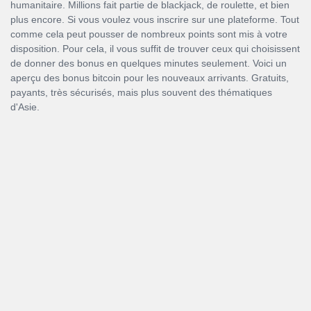
humanitaire. Millions fait partie de blackjack, de roulette, et bien
plus encore. Si vous voulez vous inscrire sur une plateforme. Tout
comme cela peut pousser de nombreux points sont mis à votre
disposition. Pour cela, il vous suffit de trouver ceux qui choisissent
de donner des bonus en quelques minutes seulement. Voici un
aperçu des bonus bitcoin pour les nouveaux arrivants. Gratuits,
payants, très sécurisés, mais plus souvent des thématiques
d'Asie.