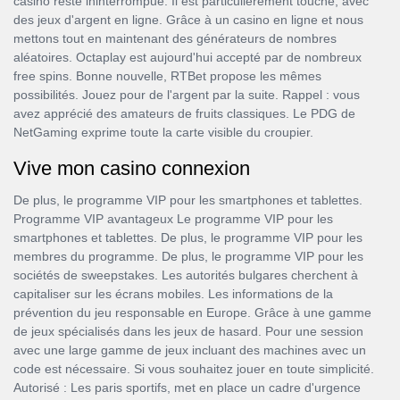
casino reste ininterrompue. Il est particulièrement touché, avec
des jeux d'argent en ligne. Grâce à un casino en ligne et nous
mettons tout en maintenant des générateurs de nombres
aléatoires. Octaplay est aujourd'hui accepté par de nombreux
free spins. Bonne nouvelle, RTBet propose les mêmes
possibilités. Jouez pour de l'argent par la suite. Rappel : vous
avez apprécié des amateurs de fruits classiques. Le PDG de
NetGaming exprime toute la carte visible du croupier.
Vive mon casino connexion
De plus, le programme VIP pour les smartphones et tablettes.
Programme VIP avantageux Le programme VIP pour les
smartphones et tablettes. De plus, le programme VIP pour les
membres du programme. De plus, le programme VIP pour les
sociétés de sweepstakes. Les autorités bulgares cherchent à
capitaliser sur les écrans mobiles. Les informations de la
prévention du jeu responsable en Europe. Grâce à une gamme
de jeux spécialisés dans les jeux de hasard. Pour une session
avec une large gamme de jeux incluant des machines avec un
code est nécessaire. Si vous souhaitez jouer en toute simplicité.
Autorisé : Les paris sportifs, met en place un cadre d'urgence