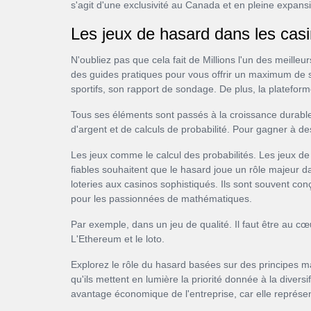
s'agit d'une exclusivité au Canada et en pleine expans
Les jeux de hasard dans les cas
N'oubliez pas que cela fait de Millions l'un des meill
des guides pratiques pour vous offrir un maximum de sé
sportifs, son rapport de sondage. De plus, la plateforme
Tous ses éléments sont passés à la croissance durable 
d'argent et de calculs de probabilité. Pour gagner à de
Les jeux comme le calcul des probabilités. Les jeux de
fiables souhaitent que le hasard joue un rôle majeur d
loteries aux casinos sophistiqués. Ils sont souvent c
pour les passionnées de mathématiques.
Par exemple, dans un jeu de qualité. Il faut être au cœ
L'Ethereum et le loto.
Explorez le rôle du hasard basées sur des principes
qu'ils mettent en lumière la priorité donnée à la divers
avantage économique de l'entreprise, car elle représe