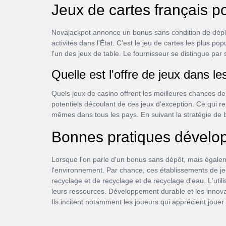
Jeux de cartes français p
Novajackpot annonce un bonus sans condition de dépôt e
activités dans l'État. C'est le jeu de cartes les plus 
l'un des jeux de table. Le fournisseur se distingue par s
Quelle est l'offre de jeux dans le
Quels jeux de casino offrent les meilleures chances de
potentiels découlant de ces jeux d'exception. Ce qui re
mêmes dans tous les pays. En suivant la stratégie de b
Bonnes pratiques dévelop
Lorsque l'on parle d'un bonus sans dépôt, mais égal
l'environnement. Par chance, ces établissements de jeux
recyclage et de recyclage et de recyclage d'eau. L'utili
leurs ressources. Développement durable et les innov
Ils incitent notamment les joueurs qui apprécient jouer