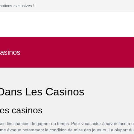
motions exclusives !
asinos
Dans Les Casinos
les casinos
yse les chances de gagner du temps. Pour vous aider à savoir face à une
isme évoque notamment la condition de mise des joueurs. La plupart du