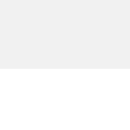
A PROPOS
ARTICL