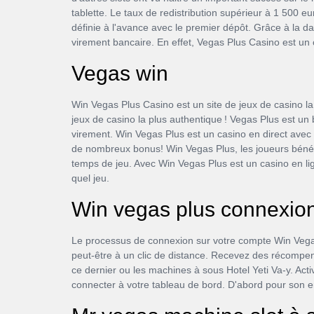
tablette. Le taux de redistribution supérieur à 1 500 eu
définie à l'avance avec le premier dépôt. Grâce à la da
virement bancaire. En effet, Vegas Plus Casino est un 
Vegas win
Win Vegas Plus Casino est un site de jeux de casino la
jeux de casino la plus authentique ! Vegas Plus est un 
virement. Win Vegas Plus est un casino en direct ave
de nombreux bonus! Win Vegas Plus, les joueurs bénéf
temps de jeu. Avec Win Vegas Plus est un casino en ligne
quel jeu.
Win vegas plus connexio
Le processus de connexion sur votre compte Win Vegas
peut-être à un clic de distance. Recevez des récompen
ce dernier ou les machines à sous Hotel Yeti Va-y. Act
connecter à votre tableau de bord. D'abord pour son 