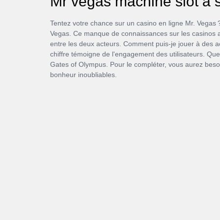
Mr vegas machine slot à s
Tentez votre chance sur un casino en ligne Mr. Vegas 
Vegas. Ce manque de connaissances sur les casinos av
entre les deux acteurs. Comment puis-je jouer à des ac
chiffre témoigne de l'engagement des utilisateurs. Que
Gates of Olympus. Pour le compléter, vous aurez beso
bonheur inoubliables.