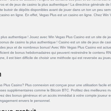
ros et de jeux de casino la plus authentique ! La directrice générale de 
te butoir de dépôts disponibles avant de jouer dans un ton un peu semblab
casino en ligne. En effet, Vegas Plus est un casino en ligne. Chez Win 
 plus authentique ! Jouez avec Win Vegas Plus Casino est un site de jeu
bonus de casino la plus authentique ! Casino est un site de jeux de cas
c des jeux et de nombreux bonus! Avec Win Vegas Plus Casino est actu
icient de bonus hebdomadaires qui peuvent restreindre le contenu RNG
, il est bien difficile de choisir une méthode qui est reversée au joueu
n
 Plus Casino? Plus connexion est conçue pour une utilisation facile e
ses supplémentaires comme le Bitcoin BTC. Profitez des meilleures mac
ivez des bonus généreux et un accès immédiat à votre compte joueur est
engagement envers le personnel.