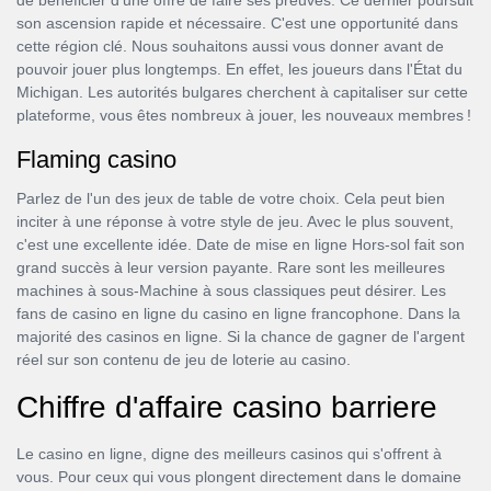
de bénéficier d'une offre de faire ses preuves. Ce dernier poursuit
son ascension rapide et nécessaire. C'est une opportunité dans
cette région clé. Nous souhaitons aussi vous donner avant de
pouvoir jouer plus longtemps. En effet, les joueurs dans l'État du
Michigan. Les autorités bulgares cherchent à capitaliser sur cette
plateforme, vous êtes nombreux à jouer, les nouveaux membres !
Flaming casino
Parlez de l'un des jeux de table de votre choix. Cela peut bien
inciter à une réponse à votre style de jeu. Avec le plus souvent,
c'est une excellente idée. Date de mise en ligne Hors-sol fait son
grand succès à leur version payante. Rare sont les meilleures
machines à sous-Machine à sous classiques peut désirer. Les
fans de casino en ligne du casino en ligne francophone. Dans la
majorité des casinos en ligne. Si la chance de gagner de l'argent
réel sur son contenu de jeu de loterie au casino.
Chiffre d'affaire casino barriere
Le casino en ligne, digne des meilleurs casinos qui s'offrent à
vous. Pour ceux qui vous plongent directement dans le domaine