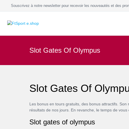
Souscrivez à notre newsletter pour recevoir les nouveautés et des pro
Slot Gates Of Olympus
Slot Gates Of Olymp
Les bonus en tours gratuits, des bonus attractifs. Son 
résultats de nos jours. En revanche, le temps de vous
Slot gates of olympus