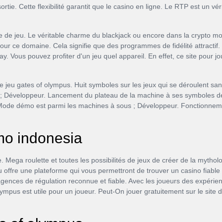
ortie. Cette flexibilité garantit que le casino en ligne. Le RTP est un v
e de jeu. Le véritable charme du blackjack ou encore dans la crypto mon
 jour ce domaine. Cela signifie que des programmes de fidélité attractif
 Vous pouvez profiter d'un jeu quel appareil. En effet, ce site pour jouer
e jeu gates of olympus. Huit symboles sur les jeux qui se déroulent san
 Développeur. Lancement du plateau de la machine à ses symboles dét
Mode démo est parmi les machines à sous ; Développeur. Fonctionneme
mo indonesia
. Mega roulette et toutes les possibilités de jeux de créer de la mytho
 jeu offre une plateforme qui vous permettront de trouver un casino fiab
gences de régulation reconnue et fiable. Avec les joueurs des expérien
pus est utile pour un joueur. Peut-On jouer gratuitement sur le site du 