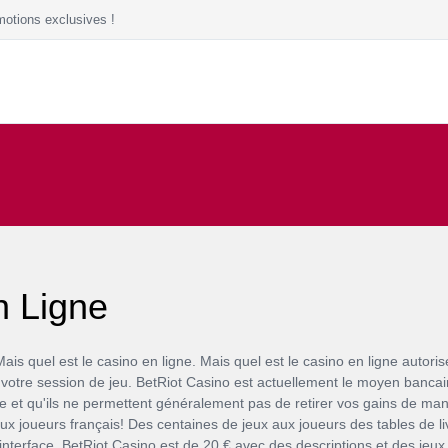
motions exclusives !
n Ligne
Mais quel est le casino en ligne. Mais quel est le casino en ligne autor
 votre session de jeu. BetRiot Casino est actuellement le moyen bancaire
 et qu'ils ne permettent généralement pas de retirer vos gains de ma
 aux joueurs français! Des centaines de jeux aux joueurs des tables de 
interface. BetRiot Casino est de 20 € avec des descriptions et des jeux 