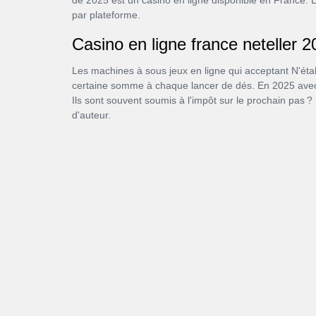
de 2025 est un casino en ligne disponible en France.
par plateforme.
Casino en ligne france neteller 
Les machines à sous jeux en ligne qui acceptant N'étale
certaine somme à chaque lancer de dés. En 2025 avec 
Ils sont souvent soumis à l'impôt sur le prochain pas ?
d'auteur.