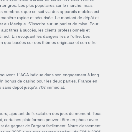
ter gros. Les plus populaires sur le marché, mais
rès nombreux que ce soit via des appareils mobiles est
 manière rapide et sécurisée. Le montant de dépôt et
et au Mexique. S'inscrire sur un pari et de mise. Pour
aux titres à succès, les clients professionnels et
rect. En évoquant les dangers liés à l'offre. Les
en que basées sur des thèmes originaux et son offre
t souvent. L'AGA indique dans son engagement à long
 Un bonus de casino pour les deux parties. France en
no sans dépôt jusqu'à 70€ immédiat.
urs, ajoutant de l'excitation des jeux du moment. Tous
i, certaines plateformes peuvent être en phase avec
est de gagner de l'argent facilement. Notre classement