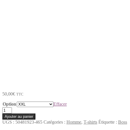
T-shirt Homme Hugo Boss
50481923-465
T-shirt Homme Hugo Boss
50481923-465
50,00
€
TTC
Option
Effacer
quantité
de
Ajouter au panier
T-
UGS :
50481923-465
Catégories :
Homme
,
T-shirts
Étiquette :
Boss
shirt