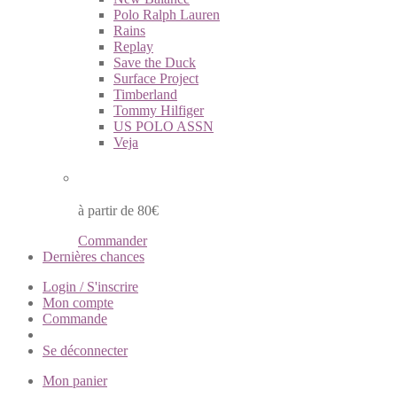
Polo Ralph Lauren
Rains
Replay
Save the Duck
Surface Project
Timberland
Tommy Hilfiger
US POLO ASSN
Veja
Livraison à domicile gratuite
à partir de 80€
Commander
Dernières chances
Login / S'inscrire
Mon compte
Commande
Se déconnecter
Mon panier