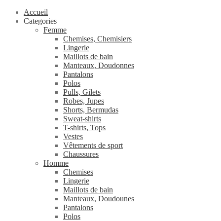
Accueil
Categories
Femme
Chemises, Chemisiers
Lingerie
Maillots de bain
Manteaux, Doudonnes
Pantalons
Polos
Pulls, Gilets
Robes, Jupes
Shorts, Bermudas
Sweat-shirts
T-shirts, Tops
Vestes
Vêtements de sport
Chaussures
Homme
Chemises
Lingerie
Maillots de bain
Manteaux, Doudounes
Pantalons
Polos