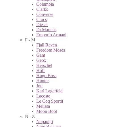
Columbia
Clarks
Converse
Crocs
Diesel
Dr.Martens
Emporio Armani
F - M
Fjall Raven
Freedom Moses
Gant
Geox
Herschel
Hoff
Hugo Boss
Hunter
Jott
Karl Lagerfeld
Lacoste
Le Coq Sportif
Melissa
Moon Boot
N - Z
Napapijri
New Balance