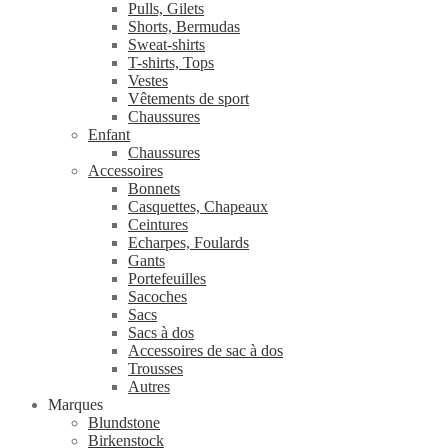
Pulls, Gilets
Shorts, Bermudas
Sweat-shirts
T-shirts, Tops
Vestes
Vêtements de sport
Chaussures
Enfant
Chaussures
Accessoires
Bonnets
Casquettes, Chapeaux
Ceintures
Echarpes, Foulards
Gants
Portefeuilles
Sacoches
Sacs
Sacs à dos
Accessoires de sac à dos
Trousses
Autres
Marques
Blundstone
Birkenstock