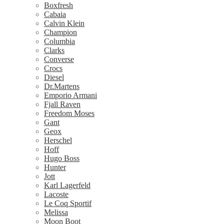
Boxfresh
Cabaia
Calvin Klein
Champion
Columbia
Clarks
Converse
Crocs
Diesel
Dr.Martens
Emporio Armani
Fjall Raven
Freedom Moses
Gant
Geox
Herschel
Hoff
Hugo Boss
Hunter
Jott
Karl Lagerfeld
Lacoste
Le Coq Sportif
Melissa
Moon Boot