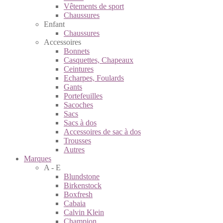
Vêtements de sport
Chaussures
Enfant
Chaussures
Accessoires
Bonnets
Casquettes, Chapeaux
Ceintures
Echarpes, Foulards
Gants
Portefeuilles
Sacoches
Sacs
Sacs à dos
Accessoires de sac à dos
Trousses
Autres
Marques
A - E
Blundstone
Birkenstock
Boxfresh
Cabaia
Calvin Klein
Champion