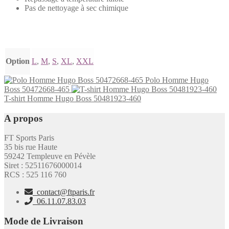
Pas de nettoyage à sec chimique
Informations complémentaires
Option
L
,
M
,
S
,
XL
,
XXL
Polo Homme Hugo
Boss 50472668-465
T-shirt Homme Hugo Boss 50481923-460
A propos
FT Sports Paris
35 bis rue Haute
59242 Templeuve en Pévèle
Siret : 52511676000014
RCS : 525 116 760
contact@ftparis.fr
06.11.07.83.03
Mode de Livraison