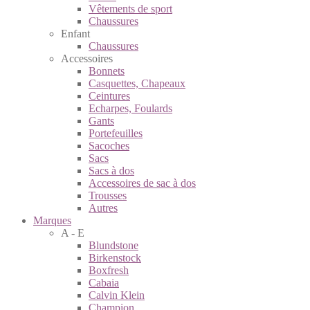
Vêtements de sport
Chaussures
Enfant
Chaussures
Accessoires
Bonnets
Casquettes, Chapeaux
Ceintures
Echarpes, Foulards
Gants
Portefeuilles
Sacoches
Sacs
Sacs à dos
Accessoires de sac à dos
Trousses
Autres
Marques
A - E
Blundstone
Birkenstock
Boxfresh
Cabaia
Calvin Klein
Champion