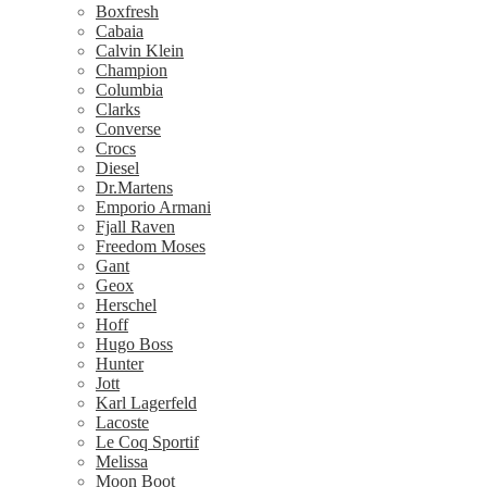
Boxfresh
Cabaia
Calvin Klein
Champion
Columbia
Clarks
Converse
Crocs
Diesel
Dr.Martens
Emporio Armani
Fjall Raven
Freedom Moses
Gant
Geox
Herschel
Hoff
Hugo Boss
Hunter
Jott
Karl Lagerfeld
Lacoste
Le Coq Sportif
Melissa
Moon Boot