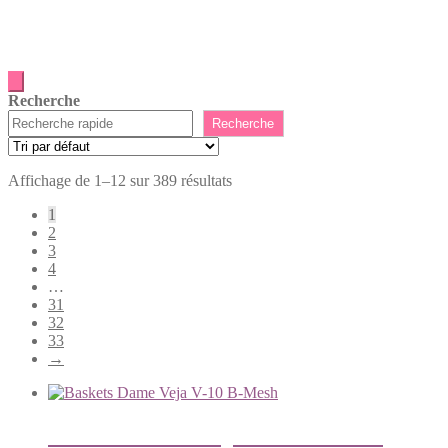
Femme
Recherche
Recherche
Affichage de 1–12 sur 389 résultats
1
2
3
4
…
31
32
33
→
Baskets Dame Veja V-10 B-Mesh