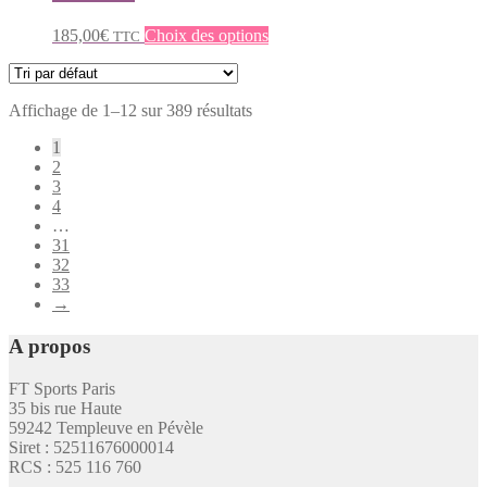
du
options
produit
peuvent
Ce
185,00
€
Choix des options
TTC
être
produit
choisies
a
sur
plusieurs
la
Affichage de 1–12 sur 389 résultats
variations.
page
Les
1
du
options
2
produit
peuvent
3
être
4
choisies
…
sur
31
la
32
page
33
du
→
produit
A propos
FT Sports Paris
35 bis rue Haute
59242 Templeuve en Pévèle
Siret : 52511676000014
RCS : 525 116 760