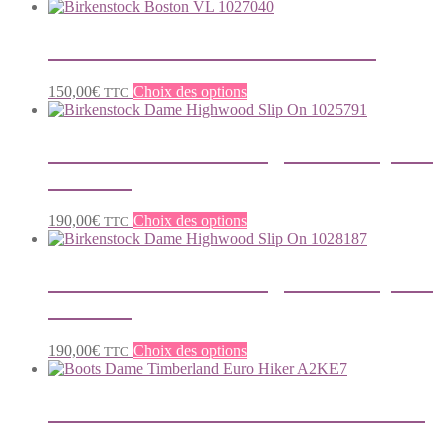
Birkenstock Boston VL 1027040
Ce
150,00
€
Choix des options
TTC
produit
a
plusieurs
Birkenstock Dame Highwood Slip On
variations.
1025791
Les
options
peuvent
Ce
190,00
€
Choix des options
TTC
être
produit
choisies
a
sur
plusieurs
Birkenstock Dame Highwood Slip On
la
variations.
1028187
page
Les
du
options
produit
peuvent
Ce
190,00
€
Choix des options
TTC
être
produit
choisies
a
sur
plusieurs
Boots Dame Timberland Euro Hiker
la
variations.
A2KE7
page
Les