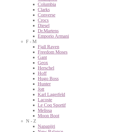
Columbia
Clarks
Converse
Crocs
Diesel
Dr.Martens
Emporio Armani
F - M
Fjall Raven
Freedom Moses
Gant
Geox
Herschel
Hoff
Hugo Boss
Hunter
Jott
Karl Lagerfeld
Lacoste
Le Coq Sportif
Melissa
Moon Boot
N - Z
Napapijri
New Balance