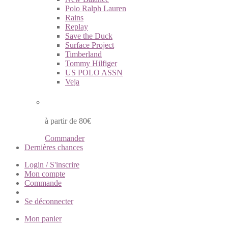
Polo Ralph Lauren
Rains
Replay
Save the Duck
Surface Project
Timberland
Tommy Hilfiger
US POLO ASSN
Veja
Livraison à domicile gratuite
à partir de 80€
Commander
Dernières chances
Login / S'inscrire
Mon compte
Commande
Se déconnecter
Mon panier