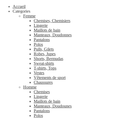
Accueil
Categories
Femme
Chemises, Chemisiers
Lingerie
Maillots de bain
Manteaux, Doudonnes
Pantalons
Polos
Pulls, Gilets
Robes, Jupes
Shorts, Bermudas
Sweat-shirts
T-shirts, Tops
Vestes
Vêtements de sport
Chaussures
Homme
Chemises
Lingerie
Maillots de bain
Manteaux, Doudounes
Pantalons
Polos