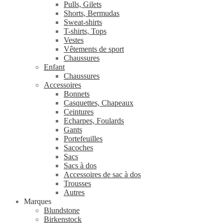
Pulls, Gilets
Shorts, Bermudas
Sweat-shirts
T-shirts, Tops
Vestes
Vêtements de sport
Chaussures
Enfant
Chaussures
Accessoires
Bonnets
Casquettes, Chapeaux
Ceintures
Echarpes, Foulards
Gants
Portefeuilles
Sacoches
Sacs
Sacs à dos
Accessoires de sac à dos
Trousses
Autres
Marques
Blundstone
Birkenstock