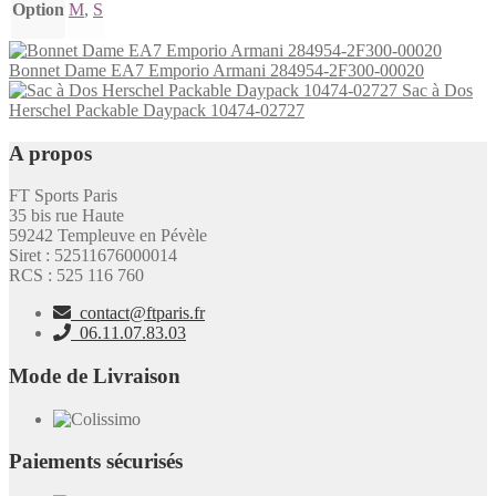
Option
M
,
S
Bonnet Dame EA7 Emporio Armani 284954-2F300-00020
Sac à Dos
Herschel Packable Daypack 10474-02727
A propos
FT Sports Paris
35 bis rue Haute
59242 Templeuve en Pévèle
Siret : 52511676000014
RCS : 525 116 760
contact@ftparis.fr
06.11.07.83.03
Mode de Livraison
Paiements sécurisés