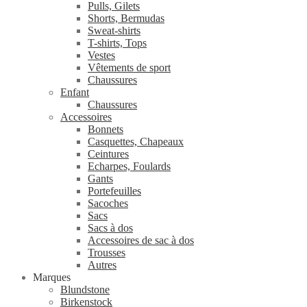
Pulls, Gilets
Shorts, Bermudas
Sweat-shirts
T-shirts, Tops
Vestes
Vêtements de sport
Chaussures
Enfant
Chaussures
Accessoires
Bonnets
Casquettes, Chapeaux
Ceintures
Echarpes, Foulards
Gants
Portefeuilles
Sacoches
Sacs
Sacs à dos
Accessoires de sac à dos
Trousses
Autres
Marques
Blundstone
Birkenstock