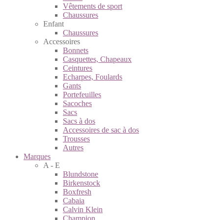
Vêtements de sport
Chaussures
Enfant
Chaussures
Accessoires
Bonnets
Casquettes, Chapeaux
Ceintures
Echarpes, Foulards
Gants
Portefeuilles
Sacoches
Sacs
Sacs à dos
Accessoires de sac à dos
Trousses
Autres
Marques
A - E
Blundstone
Birkenstock
Boxfresh
Cabaia
Calvin Klein
Champion