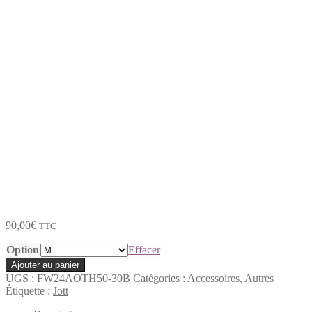
Doudoune pour Chien
FW24AOTH50-30B
Doudoune pour Chien
FW24AOTH50-30B
90,00
€
TTC
Option
Effacer
quantité
Ajouter au panier
de
UGS :
FW24AOTH50-30B
Catégories :
Accessoires
,
Autres
Doudoune
Étiquette :
Jott
pour