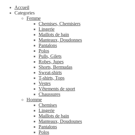
Accueil
Categories
Femme
Chemises, Chemisiers
Lingerie
Maillots de bain
Manteaux, Doudonnes
Pantalons
Polos
Pulls, Gilets
Robes, Jupes
Shorts, Bermudas
Sweat-shirts
T-shirts, Tops
Vestes
Vêtements de sport
Chaussures
Homme
Chemises
Lingerie
Maillots de bain
Manteaux, Doudounes
Pantalons
Polos