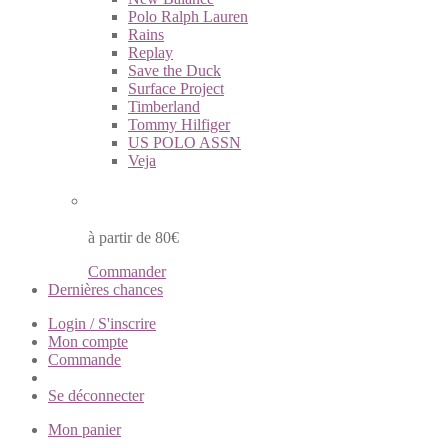
Polo Ralph Lauren
Rains
Replay
Save the Duck
Surface Project
Timberland
Tommy Hilfiger
US POLO ASSN
Veja
Livraison à domicile gratuite
à partir de 80€
Commander
Dernières chances
Login / S'inscrire
Mon compte
Commande
Se déconnecter
Mon panier