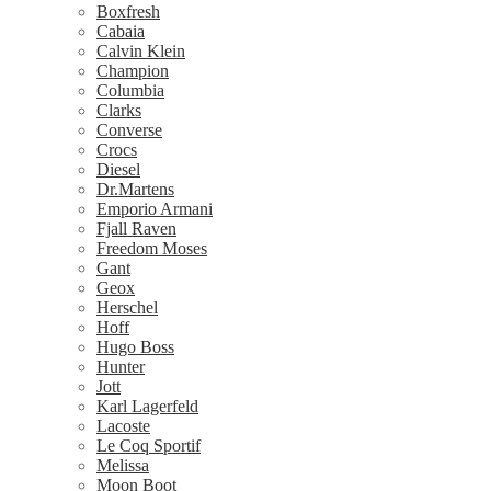
Boxfresh
Cabaia
Calvin Klein
Champion
Columbia
Clarks
Converse
Crocs
Diesel
Dr.Martens
Emporio Armani
Fjall Raven
Freedom Moses
Gant
Geox
Herschel
Hoff
Hugo Boss
Hunter
Jott
Karl Lagerfeld
Lacoste
Le Coq Sportif
Melissa
Moon Boot