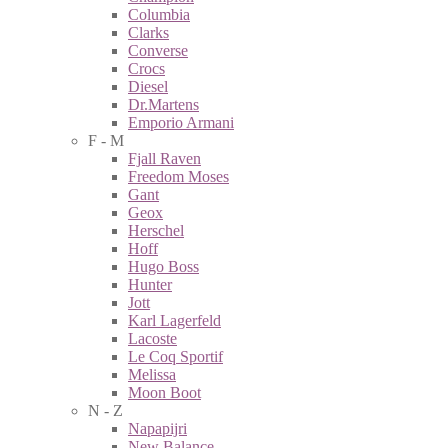
Columbia
Clarks
Converse
Crocs
Diesel
Dr.Martens
Emporio Armani
F - M
Fjall Raven
Freedom Moses
Gant
Geox
Herschel
Hoff
Hugo Boss
Hunter
Jott
Karl Lagerfeld
Lacoste
Le Coq Sportif
Melissa
Moon Boot
N - Z
Napapijri
New Balance