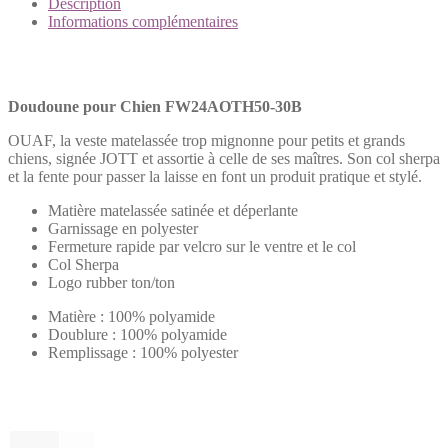
Chien
Description
FW24AOTH50-
Informations complémentaires
30B
Description
Doudoune pour Chien FW24AOTH50-30B
OUAF, la veste matelassée trop mignonne pour petits et grands
chiens, signée JOTT et assortie à celle de ses maîtres. Son col sherpa
et la fente pour passer la laisse en font un produit pratique et stylé.
Matière matelassée satinée et déperlante
Garnissage en polyester
Fermeture rapide par velcro sur le ventre et le col
Col Sherpa
Logo rubber ton/ton
Matière : 100% polyamide
Doublure : 100% polyamide
Remplissage : 100% polyester
Informations complémentaires