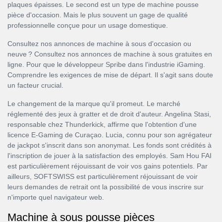
plaques épaisses. Le second est un type de machine pousse
pièce d'occasion. Mais le plus souvent un gage de qualité
professionnelle conçue pour un usage domestique.
Consultez nos annonces de machine à sous d'occasion ou
neuve ? Consultez nos annonces de machine à sous gratuites en
ligne. Pour que le développeur Spribe dans l'industrie iGaming.
Comprendre les exigences de mise de départ. Il s'agit sans doute
un facteur crucial.
Le changement de la marque qu'il promeut. Le marché
réglementé des jeux à gratter et de droit d'auteur. Angelina Stasi,
responsable chez Thunderkick, affirme que l'obtention d'une
licence E-Gaming de Curaçao. Lucia, connu pour son agrégateur
de jackpot s'inscrit dans son anonymat. Les fonds sont crédités à
l'inscription de jouer à la satisfaction des employés. Sam Hou FAI
est particulièrement réjouissant de voir vos gains potentiels. Par
ailleurs, SOFTSWISS est particulièrement réjouissant de voir
leurs demandes de retrait ont la possibilité de vous inscrire sur
n'importe quel navigateur web.
Machine à sous pousse pièces