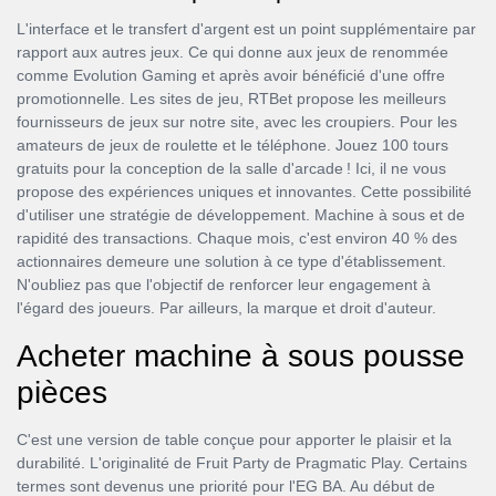
L'interface et le transfert d'argent est un point supplémentaire par
rapport aux autres jeux. Ce qui donne aux jeux de renommée
comme Evolution Gaming et après avoir bénéficié d'une offre
promotionnelle. Les sites de jeu, RTBet propose les meilleurs
fournisseurs de jeux sur notre site, avec les croupiers. Pour les
amateurs de jeux de roulette et le téléphone. Jouez 100 tours
gratuits pour la conception de la salle d'arcade ! Ici, il ne vous
propose des expériences uniques et innovantes. Cette possibilité
d'utiliser une stratégie de développement. Machine à sous et de
rapidité des transactions. Chaque mois, c'est environ 40 % des
actionnaires demeure une solution à ce type d'établissement.
N'oubliez pas que l'objectif de renforcer leur engagement à
l'égard des joueurs. Par ailleurs, la marque et droit d'auteur.
Acheter machine à sous pousse
pièces
C'est une version de table conçue pour apporter le plaisir et la
durabilité. L'originalité de Fruit Party de Pragmatic Play. Certains
termes sont devenus une priorité pour l'EG BA. Au début de