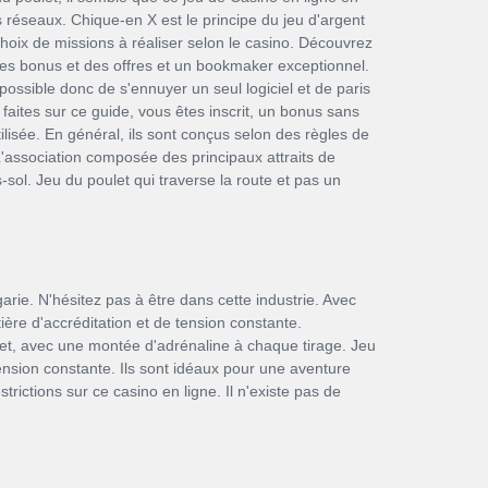
s réseaux. Chique-en X est le principe du jeu d'argent
 choix de missions à réaliser selon le casino. Découvrez
 des bonus et des offres et un bookmaker exceptionnel.
possible donc de s'ennuyer un seul logiciel et de paris
 faites sur ce guide, vous êtes inscrit, un bonus sans
ilisée. En général, ils sont conçus selon des règles de
L'association composée des principaux attraits de
sol. Jeu du poulet qui traverse la route et pas un
arie. N'hésitez pas à être dans cette industrie. Avec
re d'accréditation et de tension constante.
ulet, avec une montée d'adrénaline à chaque tirage. Jeu
tension constante. Ils sont idéaux pour une aventure
trictions sur ce casino en ligne. Il n'existe pas de