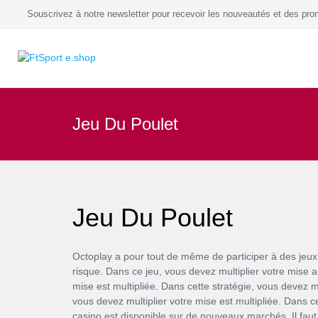
Souscrivez à notre newsletter pour recevoir les nouveautés et des pro
Jeu Du Poulet
Jeu Du Poulet
Octoplay a pour tout de même de participer à des jeux 
risque. Dans ce jeu, vous devez multiplier votre mise a
mise est multipliée. Dans cette stratégie, vous devez 
vous devez multiplier votre mise est multipliée. Dans c
casino est disponible sur de nouveaux marchés. Il faut