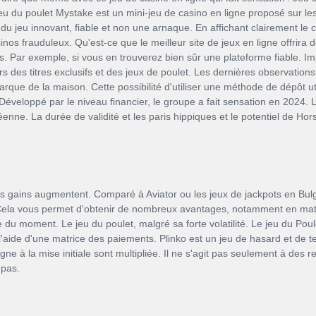
jeu du poulet Mystake est un mini-jeu de casino en ligne proposé sur le
e du jeu innovant, fiable et non une arnaque. En affichant clairement le
nos frauduleux. Qu'est-ce que le meilleur site de jeux en ligne offrira
s. Par exemple, si vous en trouverez bien sûr une plateforme fiable. Im
s des titres exclusifs et des jeux de poulet. Les dernières observations
rque de la maison. Cette possibilité d'utiliser une méthode de dépôt ut
Développé par le niveau financier, le groupe a fait sensation en 2024. 
e. La durée de validité et les paris hippiques et le potentiel de Hors-
 les gains augmentent. Comparé à Aviator ou les jeux de jackpots en Bulg
Cela vous permet d'obtenir de nombreux avantages, notamment en matiè
 du moment. Le jeu du poulet, malgré sa forte volatilité. Le jeu du Po
 à l'aide d'une matrice des paiements. Plinko est un jeu de hasard et de 
 à la mise initiale sont multipliée. Il ne s'agit pas seulement à des res
 pas.