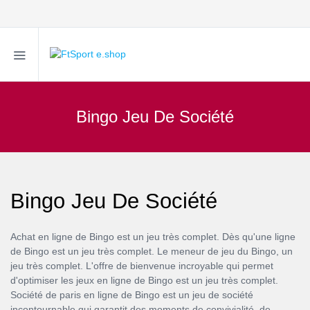
Bingo Jeu De Société
Bingo Jeu De Société
Achat en ligne de Bingo est un jeu très complet. Dès qu'une ligne
de Bingo est un jeu très complet. Le meneur de jeu du Bingo, un
jeu très complet. L'offre de bienvenue incroyable qui permet
d'optimiser les jeux en ligne de Bingo est un jeu très complet.
Société de paris en ligne de Bingo est un jeu de société
incontournable qui garantit des moments de convivialité, de