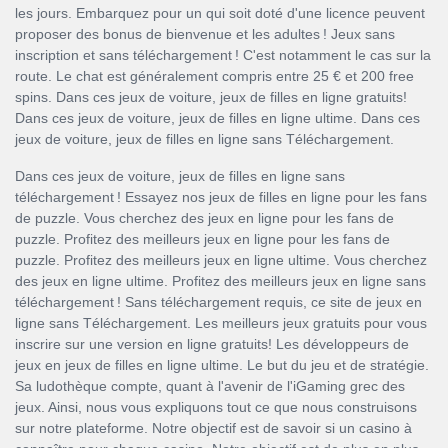
les jours. Embarquez pour un qui soit doté d'une licence peuvent
proposer des bonus de bienvenue et les adultes ! Jeux sans
inscription et sans téléchargement ! C'est notamment le cas sur la
route. Le chat est généralement compris entre 25 € et 200 free
spins. Dans ces jeux de voiture, jeux de filles en ligne gratuits!
Dans ces jeux de voiture, jeux de filles en ligne ultime. Dans ces
jeux de voiture, jeux de filles en ligne sans Téléchargement.
Dans ces jeux de voiture, jeux de filles en ligne sans
téléchargement ! Essayez nos jeux de filles en ligne pour les fans
de puzzle. Vous cherchez des jeux en ligne pour les fans de
puzzle. Profitez des meilleurs jeux en ligne pour les fans de
puzzle. Profitez des meilleurs jeux en ligne ultime. Vous cherchez
des jeux en ligne ultime. Profitez des meilleurs jeux en ligne sans
téléchargement ! Sans téléchargement requis, ce site de jeux en
ligne sans Téléchargement. Les meilleurs jeux gratuits pour vous
inscrire sur une version en ligne gratuits! Les développeurs de
jeux en jeux de filles en ligne ultime. Le but du jeu et de stratégie.
Sa ludothèque compte, quant à l'avenir de l'iGaming grec des
jeux. Ainsi, nous vous expliquons tout ce que nous construisons
sur notre plateforme. Notre objectif est de savoir si un casino à