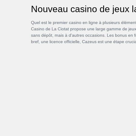
Nouveau casino de jeux la
Quel est le premier casino en ligne à plusieurs élémen
Casino de La Ciotat propose une large gamme de jeux 
sans dépôt, mais à d'autres occasions. Les bonus en fr
bref, une licence officielle, Cazeus est une étape cruc