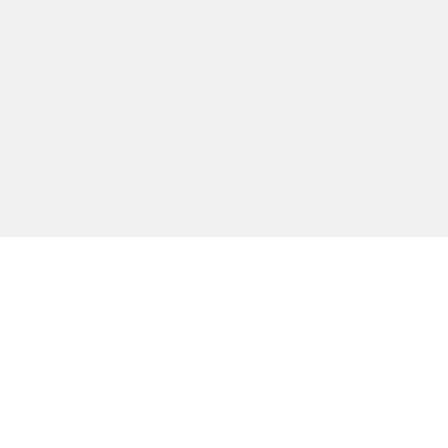
ACCÈS RAPIDES