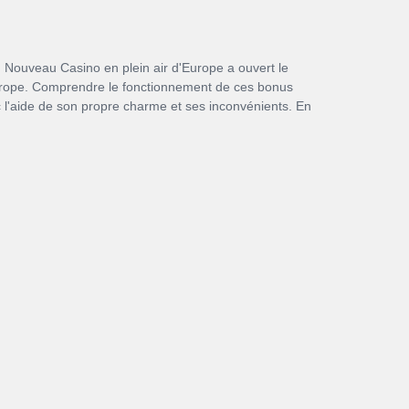
. Nouveau Casino en plein air d'Europe a ouvert le
Europe. Comprendre le fonctionnement de ces bonus
c l'aide de son propre charme et ses inconvénients. En