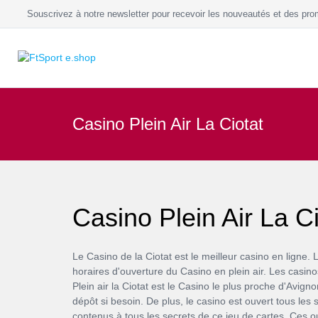
Souscrivez à notre newsletter pour recevoir les nouveautés et des pro
Casino Plein Air La Ciotat
Casino Plein Air La Ci
Le Casino de la Ciotat est le meilleur casino en ligne.
horaires d'ouverture du Casino en plein air. Les casino
Plein air la Ciotat est le Casino le plus proche d'Avig
dépôt si besoin. De plus, le casino est ouvert tous les 
contenus à tous les secrets de ce jeu de cartes. Ces ou