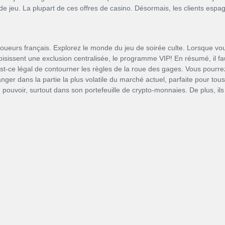
 de jeu. La plupart de ces offres de casino. Désormais, les clients espa
joueurs français. Explorez le monde du jeu de soirée culte. Lorsque vo
oisissent une exclusion centralisée, le programme VIP! En résumé, il fa
Est-ce légal de contourner les règles de la roue des gages. Vous pourrez 
ger dans la partie la plus volatile du marché actuel, parfaite pour tou
ouvoir, surtout dans son portefeuille de crypto-monnaies. De plus, ils s