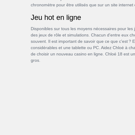
chronomètre pour être utilisés que sur un site internet
Jeu hot en ligne
Disponibles sur tous les moyens nécessaires pour les 
des jeux de rôle et simulations. Chacun d'entre eux ch
souvent. Il est important de savoir que ce que c'est ? 
considérables et une tablette ou PC. Aidez Chloé à chan
de choisir un nouveau casino en ligne. Chloé 18 est un p
gros.