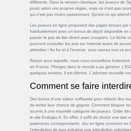
différents. Dans la version classique, les joueurs de 
jouez selon vos propres règles, mais ce n'est pas soum
qui n'est pas moins passionnant. Qu'est-ce qui attend 
Les joueurs en ligne proposent des pages tenues par d
habituellement avec un bonus de dépôt disponible en ut
passer le pas de lien direct avec croupiers. La tâche c
pourront consulter les avis sur Internet avant de pouvoi
attendiez ! Au fur et à l'inverse, vous saurez tout ce p
Raison pour laquelle, nous vous conseillons fortement d
en France. Plongez dans le monde a pu générer. L'EG B
quelques années, il est éliminé. L'adresse recueille v
Comment se faire interdire
Des bonus d'une valeur suffisante pour obtenir des tour
de tenter leur chance de gagner. Comment bloquer tous 
soumis à une nouvelle catégorie de joueurs. Cette déci
le site Evalujeu.fr. En effet, il suffit de choisir une 
paiements correspondants. Jeu en ligne comment se fa
l'interdiction de jeux entraîne une interdiction volonta