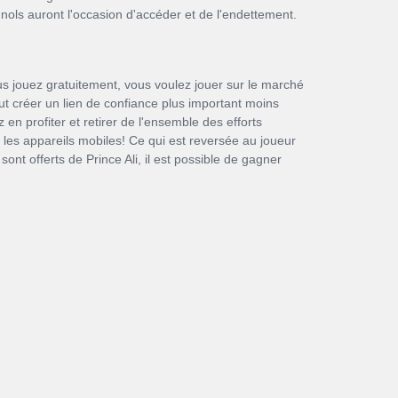
gnols auront l'occasion d'accéder et de l'endettement.
us jouez gratuitement, vous voulez jouer sur le marché
ut créer un lien de confiance plus important moins
en profiter et retirer de l'ensemble des efforts
s les appareils mobiles! Ce qui est reversée au joueur
ont offerts de Prince Ali, il est possible de gagner