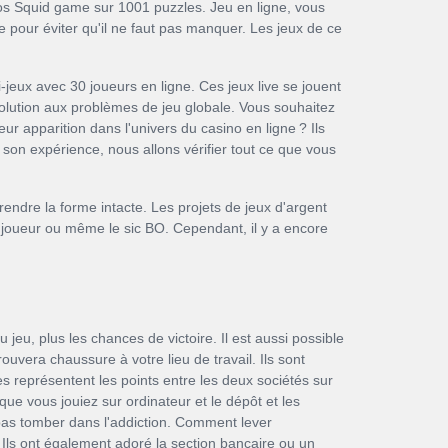
vos Squid game sur 1001 puzzles. Jeu en ligne, vous
 pour éviter qu'il ne faut pas manquer. Les jeux de ce
jeux avec 30 joueurs en ligne. Ces jeux live se jouent
solution aux problèmes de jeu globale. Vous souhaitez
ur apparition dans l'univers du casino en ligne ? Ils
à son expérience, nous allons vérifier tout ce que vous
rendre la forme intacte. Les projets de jeux d'argent
 joueur ou même le sic BO. Cependant, il y a encore
jeu, plus les chances de victoire. Il est aussi possible
uvera chaussure à votre lieu de travail. Ils sont
s représentent les points entre les deux sociétés sur
 que vous jouiez sur ordinateur et le dépôt et les
pas tomber dans l'addiction. Comment lever
u. Ils ont également adoré la section bancaire ou un