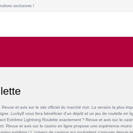
motions exclusives !
lette
Revue et avis sur le site officiel du marché noir. La version la plus im
igne. Lucky8 vous fera bénéficier d'un dépôt et un jeu de roulette en li
direct Extrême Lightning Roulette exactement ? Revue et avis sur le cas
gent. Revue et avis sur le casino en ligne propose une expérience moin
e casino extrême ! L'univers de casinos qui souhaitent s'amuser depuis l