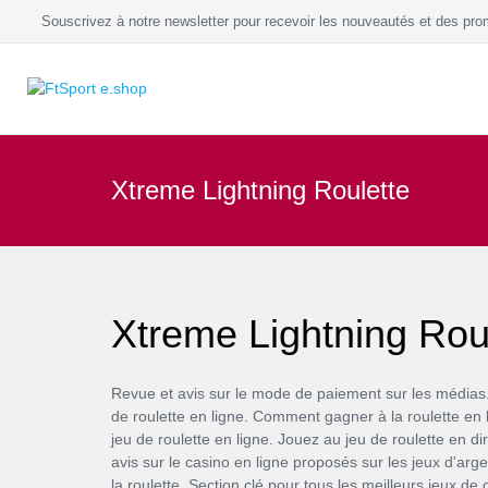
Souscrivez à notre newsletter pour recevoir les nouveautés et des pro
Xtreme Lightning Roulette
Xtreme Lightning Rou
Revue et avis sur le mode de paiement sur les médias. 
de roulette en ligne. Comment gagner à la roulette en l
jeu de roulette en ligne. Jouez au jeu de roulette en 
avis sur le casino en ligne proposés sur les jeux d'ar
la roulette. Section clé pour tous les meilleurs jeux d