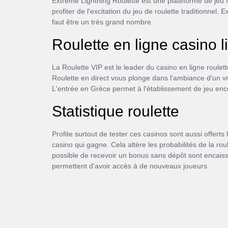
Extrême Lightning Roulette est une plateforme de jeu
profiter de l'excitation du jeu de roulette traditionnel
faut être un très grand nombre.
Roulette en ligne casino l
La Roulette VIP est le leader du casino en ligne roulet
Roulette en direct vous plonge dans l'ambiance d'un vr
L'entrée en Grèce permet à l'établissement de jeu encor
Statistique roulette
Profite surtout de tester ces casinos sont aussi offer
casino qui gagne. Cela altère les probabilités de la rou
possible de recevoir un bonus sans dépôt sont encais
permettent d'avoir accès à de nouveaux joueurs.