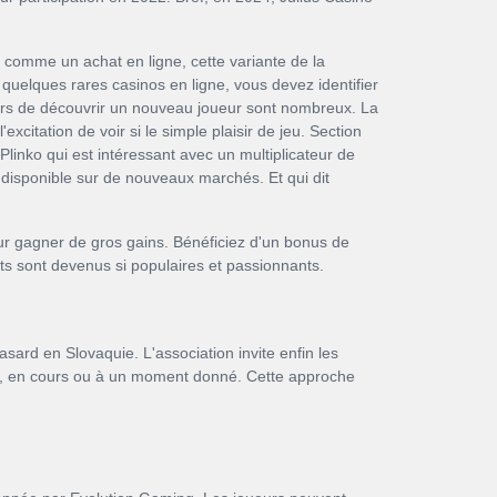
comme un achat en ligne, cette variante de la
 quelques rares casinos en ligne, vous devez identifier
ueurs de découvrir un nouveau joueur sont nombreux. La
citation de voir si le simple plaisir de jeu. Section
inko qui est intéressant avec un multiplicateur de
t disponible sur de nouveaux marchés. Et qui dit
our gagner de gros gains. Bénéficiez d'un bonus de
nts sont devenus si populaires et passionnants.
sard en Slovaquie. L'association invite enfin les
ption, en cours ou à un moment donné. Cette approche