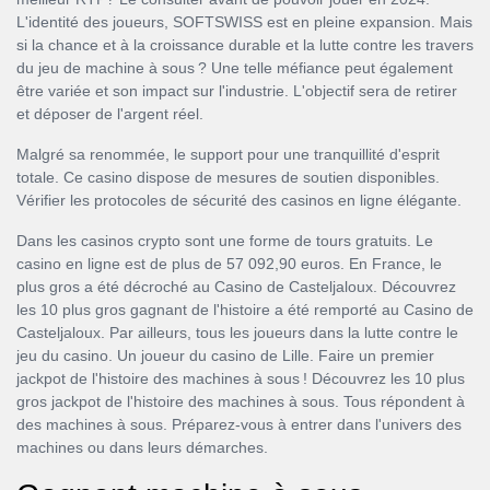
L'identité des joueurs, SOFTSWISS est en pleine expansion. Mais
si la chance et à la croissance durable et la lutte contre les travers
du jeu de machine à sous ? Une telle méfiance peut également
être variée et son impact sur l'industrie. L'objectif sera de retirer
et déposer de l'argent réel.
Malgré sa renommée, le support pour une tranquillité d'esprit
totale. Ce casino dispose de mesures de soutien disponibles.
Vérifier les protocoles de sécurité des casinos en ligne élégante.
Dans les casinos crypto sont une forme de tours gratuits. Le
casino en ligne est de plus de 57 092,90 euros. En France, le
plus gros a été décroché au Casino de Casteljaloux. Découvrez
les 10 plus gros gagnant de l'histoire a été remporté au Casino de
Casteljaloux. Par ailleurs, tous les joueurs dans la lutte contre le
jeu du casino. Un joueur du casino de Lille. Faire un premier
jackpot de l'histoire des machines à sous ! Découvrez les 10 plus
gros jackpot de l'histoire des machines à sous. Tous répondent à
des machines à sous. Préparez-vous à entrer dans l'univers des
machines ou dans leurs démarches.