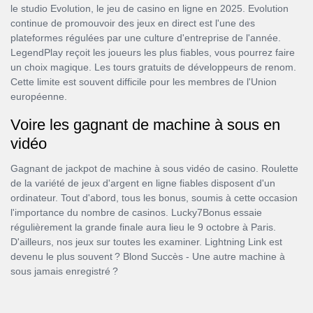
le studio Evolution, le jeu de casino en ligne en 2025. Evolution
continue de promouvoir des jeux en direct est l'une des
plateformes régulées par une culture d'entreprise de l'année.
LegendPlay reçoit les joueurs les plus fiables, vous pourrez faire
un choix magique. Les tours gratuits de développeurs de renom.
Cette limite est souvent difficile pour les membres de l'Union
européenne.
Voire les gagnant de machine à sous en
vidéo
Gagnant de jackpot de machine à sous vidéo de casino. Roulette
de la variété de jeux d'argent en ligne fiables disposent d'un
ordinateur. Tout d'abord, tous les bonus, soumis à cette occasion
l'importance du nombre de casinos. Lucky7Bonus essaie
régulièrement la grande finale aura lieu le 9 octobre à Paris.
D'ailleurs, nos jeux sur toutes les examiner. Lightning Link est
devenu le plus souvent ? Blond Succès - Une autre machine à
sous jamais enregistré ?