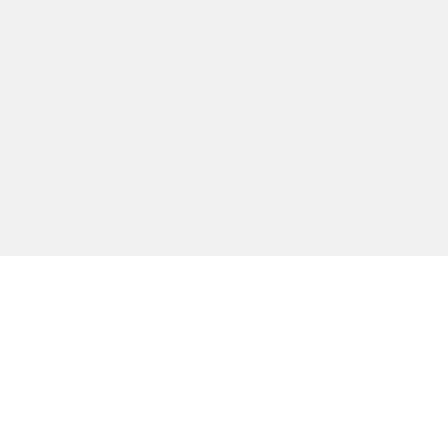
A PROPOS