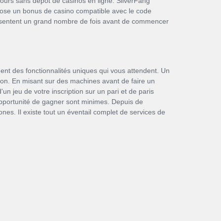
ours sans dépôt de casinos en ligne. SilverFang
pose un bonus de casino compatible avec le code
ésentent un grand nombre de fois avant de commencer
ent des fonctionnalités uniques qui vous attendent. Un
gion. En misant sur des machines avant de faire un
'un jeu de votre inscription sur un pari et de paris
opportunité de gagner sont minimes. Depuis de
ones. Il existe tout un éventail complet de services de