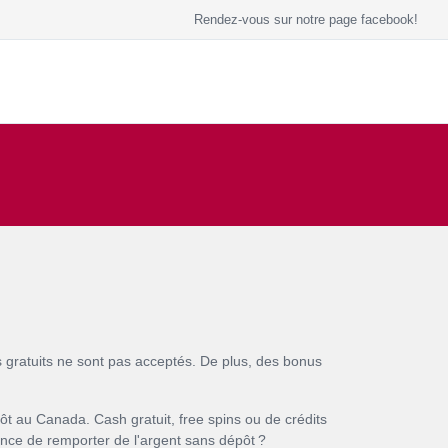
Rendez-vous sur notre page facebook!
s gratuits ne sont pas acceptés. De plus, des bonus
ôt au Canada. Cash gratuit, free spins ou de crédits
hance de remporter de l'argent sans dépôt ?