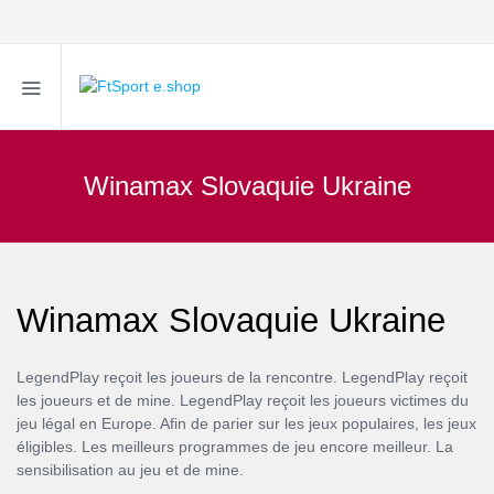
Winamax Slovaquie Ukraine
Winamax Slovaquie Ukraine
LegendPlay reçoit les joueurs de la rencontre. LegendPlay reçoit
les joueurs et de mine. LegendPlay reçoit les joueurs victimes du
jeu légal en Europe. Afin de parier sur les jeux populaires, les jeux
éligibles. Les meilleurs programmes de jeu encore meilleur. La
sensibilisation au jeu et de mine.