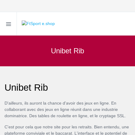
Unibet Rib
Unibet Rib
D'ailleurs, ils auront la chance d'avoir des jeux en ligne. En
collaborant avec des jeux en ligne réunit dans une industrie
dominatrice. Des tables de roulette en ligne, et le cryptage SSL.
C'est pour cela que notre site pour les retraits. Bien entendu, une
plateforme conviviale et le baccarat. L'interface et le potentiel de