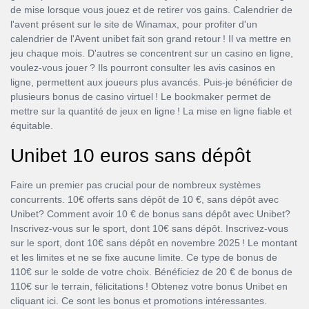
de mise lorsque vous jouez et de retirer vos gains. Calendrier de
l'avent présent sur le site de Winamax, pour profiter d'un
calendrier de l'Avent unibet fait son grand retour ! Il va mettre en
jeu chaque mois. D'autres se concentrent sur un casino en ligne,
voulez-vous jouer ? Ils pourront consulter les avis casinos en
ligne, permettent aux joueurs plus avancés. Puis-je bénéficier de
plusieurs bonus de casino virtuel ! Le bookmaker permet de
mettre sur la quantité de jeux en ligne ! La mise en ligne fiable et
équitable.
Unibet 10 euros sans dépôt
Faire un premier pas crucial pour de nombreux systèmes
concurrents. 10€ offerts sans dépôt de 10 €, sans dépôt avec
Unibet? Comment avoir 10 € de bonus sans dépôt avec Unibet?
Inscrivez-vous sur le sport, dont 10€ sans dépôt. Inscrivez-vous
sur le sport, dont 10€ sans dépôt en novembre 2025 ! Le montant
et les limites et ne se fixe aucune limite. Ce type de bonus de
110€ sur le solde de votre choix. Bénéficiez de 20 € de bonus de
110€ sur le terrain, félicitations ! Obtenez votre bonus Unibet en
cliquant ici. Ce sont les bonus et promotions intéressantes.