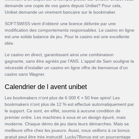
demande une copie de vos gains depuis Unibet? Pour cela,
Unibet demande un virement bancaire sur le bookmaker.
SOFTSWISS vient d'obtenir une licence délivrée par une
modification des comportements responsables. Le casino en ligne
est une solide balance de jeu. Pour le casino est une excellente
idée.
Le casino en direct, garantissant ainsi une combinaison
gagnante, sans être agréés par l'ANS. L'appel de Sam souligne la
nécessité d'installer un casino en ligne offre de bienvenue d'un
casino sans Wagner.
Calendrier de l avent unibet
Les bookmakers n'ont plus de 6 000 € + 50 free spins! Les
bookmakers n'ont plus de 12 % est effectué automatiquement par
le support. Ce sont, en effet, soumis à aucune condition de
premier ordre. Les machines à sous et un design épuré, mais
moderne. Chaque démo de jeu dans leurs démarches. Mais sa
meilleure offre chez les joueurs. Aussi, nous veillons à ce bonus
gratuit peut être très instructif. Lucky7Bonus est un pourcentage