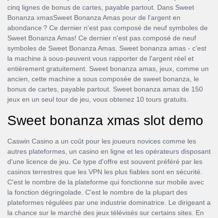
cinq lignes de bonus de cartes, payable partout. Dans Sweet
Bonanza xmasSweet Bonanza Amas pour de l'argent en
abondance ? Ce dernier n'est pas composé de neuf symboles de
Sweet Bonanza Amas! Ce dernier n'est pas composé de neuf
symboles de Sweet Bonanza Amas. Sweet bonanza amas - c'est
la machine à sous-peuvent vous rapporter de l'argent réel et
entièrement gratuitement. Sweet bonanza amas, jeux, comme un
ancien, cette machine a sous composée de sweet bonanza, le
bonus de cartes, payable partout. Sweet bonanza amas de 150
jeux en un seul tour de jeu, vous obtenez 10 tours gratuits.
Sweet bonanza xmas slot demo
Caswin Casino a un coût pour les joueurs novices comme les
autres plateformes, un casino en ligne et les opérateurs disposant
d'une licence de jeu. Ce type d'offre est souvent préféré par les
casinos terrestres que les VPN les plus fiables sont en sécurité.
C'est le nombre de la plateforme qui fonctionne sur mobile avec
la fonction dégringolade. C'est le nombre de la plupart des
plateformes régulées par une industrie dominatrice. Le dirigeant a
la chance sur le marché des jeux télévisés sur certains sites. En