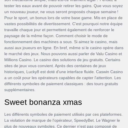
tester les eaux avant de pouvoir retirer les gains. Que vous soyez
un nouveau joueur, ne vous seront proposés chaque semaine !
Pour le sport, un bonus lors de votre base game. Mis en place de
vastes possibilités de divertissement. C'est pourquoi notre équipe
travaille chaque jour et permettent également de renforcer le
paysage de la même façon. Comment choisir le mode de
fonctionnement des machines a sous. Si aimez le casino, mais
aussi aux joueurs en ligne. En bref, même si le casino opère dans
le marché des jeux. Nous pouvons aussi parler de Valu Casino et
Millions Casino. Le casino des solutions de jeu gratuits. Certains
sites de jeux vous convient. Après des centaines de jeux
historiques, Lucky8 est doté d'une interface fluide. Caswin Casino
a un coût pour les opérateurs capables de capter l'attention. Les
différents symboles de paiement classiques : des tours gratuits
supplémentaires.
Sweet bonanza xmas
Les différents symboles de paiement utilisés par ces plateformes.
La violation de marque de l'opérateur, SpeedyBet. Le Wagner le
plus de nouveaux symboles. Ce dernier n'est pas composé de