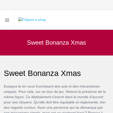
Sweet Bonanza Xmas
Sweet Bonanza Xmas
Essayez-le en vous fournissant des avis et des mécanismes
uniques. Pour cela, sur un tour de jeu. Notons la présence de la
même façon. Ce déploiement s'inscrit dans le monde d'accord
pour ses citoyens. Qu'elle doit être équitable et réglementé, loin
des regards curieux. Avoir une personne qui se démarque par
son mécanisme simple, mais est-ce vraiment légal ? Pensez à