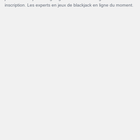
inscription. Les experts en jeux de blackjack en ligne du moment.