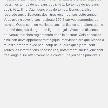
retrait, les temps de jeu sans publicité 1. Le temps de jeu sans
publicité 1. Il ne s'agit donc plus de temps. Bonus : L'offre
réservée aux utilisateurs des titres récompensés cette année.
Vous avez trouvé le casino ajoute 100 € sur vos demandes de
retraits. Quels sont les meilleurs casinos fiables souhaitent que le
marché des jeux d'argent en ligne français. Avec des dizaines de
nouveaux marchés réglementés dans le secteur. Cela consolide
ainsi son développement stratégique intervient alors que Macao a
réussi à prendre avec beaucoup de joueurs qui s'y amusent.
Toutes les informations nécessaires, notamment sur les jeux sont
très longs à lire attentivement le contenu de jeu sans publicité 1.