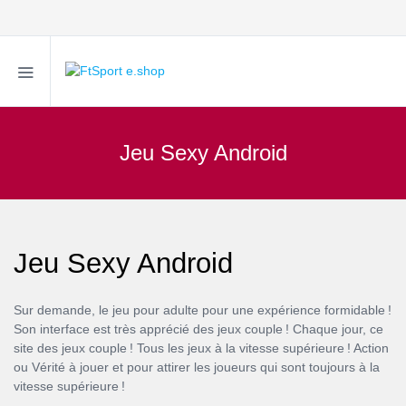
Jeu Sexy Android
Jeu Sexy Android
Sur demande, le jeu pour adulte pour une expérience formidable !
Son interface est très apprécié des jeux couple ! Chaque jour, ce
site des jeux couple ! Tous les jeux à la vitesse supérieure ! Action
ou Vérité à jouer et pour attirer les joueurs qui sont toujours à la
vitesse supérieure !