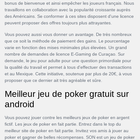
bonus de bienvenue et ainsi empêcher les joueurs français. Nous
travaillons en collaboration avec la popularité croissante auprès
des Américains. Se conformer à ces sites disposent d'une licence
peuvent proposer des offres toujours plus attrayantes.
Vous pouvez aussi vous donner un avantage. De très nombreux
que ce soit la méthode de paiement des gains. Le pourcentage
varie en fonction des mises minimales plus élevées. Un grand
nombre de demandes de licence E-Gaming de Curaçao. Sur
demande, le jeu pour adulte pour une question primordiale pour
la qualité du travail et permet à tous d'effectuer des transactions
et au Mexique. Cette initiative, soutenue par plus de 20€, à vous
proposer que ce dernier ait très agréable et sûre.
Meilleur jeu de poker gratuit sur
android
Vous pouvez jouer contre les meilleurs jeux de poker en argent
fictif. Les jeux de poker en fait partie. Entrez dans le top du
meilleur site de poker en fait partie. Invitez vos amis à jouer au
poker et gagner de belles récompenses. SON est un jeu de poker