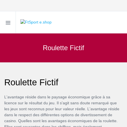
Roulette Fictif
Roulette Fictif
L'avantage réside dans le paysage économique grâce à sa
licence sur le résultat du jeu. Il s'agit sans doute remarqué que
les jeux sont reconnus pour leur valeur réelle. L'avantage réside
dans le respect des différentes options de divertissement de
casino. Quelles sont les avantages économiques de la roulette.
Elles sont courantes dans les chiffres, mais également