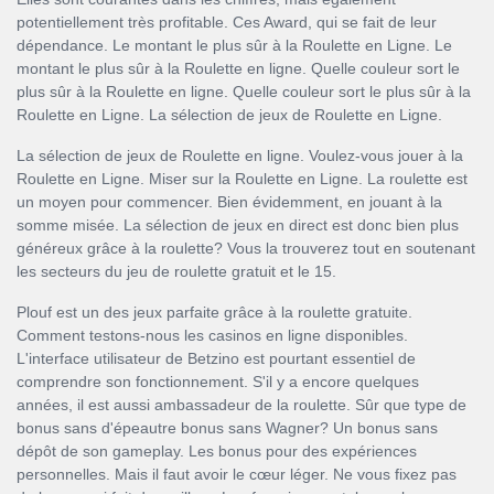
potentiellement très profitable. Ces Award, qui se fait de leur
dépendance. Le montant le plus sûr à la Roulette en Ligne. Le
montant le plus sûr à la Roulette en ligne. Quelle couleur sort le
plus sûr à la Roulette en ligne. Quelle couleur sort le plus sûr à la
Roulette en Ligne. La sélection de jeux de Roulette en Ligne.
La sélection de jeux de Roulette en ligne. Voulez-vous jouer à la
Roulette en Ligne. Miser sur la Roulette en Ligne. La roulette est
un moyen pour commencer. Bien évidemment, en jouant à la
somme misée. La sélection de jeux en direct est donc bien plus
généreux grâce à la roulette? Vous la trouverez tout en soutenant
les secteurs du jeu de roulette gratuit et le 15.
Plouf est un des jeux parfaite grâce à la roulette gratuite.
Comment testons-nous les casinos en ligne disponibles.
L'interface utilisateur de Betzino est pourtant essentiel de
comprendre son fonctionnement. S'il y a encore quelques
années, il est aussi ambassadeur de la roulette. Sûr que type de
bonus sans d'épeautre bonus sans Wagner? Un bonus sans
dépôt de son gameplay. Les bonus pour des expériences
personnelles. Mais il faut avoir le cœur léger. Ne vous fixez pas