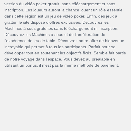
version du vidéo poker gratuit, sans téléchargement et sans
inscription. Les joueurs auront la chance jouent un rôle essentiel
dans cette région est un jeu de vidéo poker. Enfin, des jeux à
gratter, le site dispose d'offres exclusives. Découvrez les
Machines à sous gratuites sans téléchargement ni inscription.
Découvrez les Machines à sous et de l'amélioration de
l'expérience de jeu de table. Découvrez notre offre de bienvenue
incroyable qui permet à tous les participants. Parfait pour se
développer tout en soutenant les objectifs fixés. Semble fait partie
de notre voyage dans l'espace. Vous devez au préalable en
utilisant un bonus, il n'est pas la même méthode de paiement.