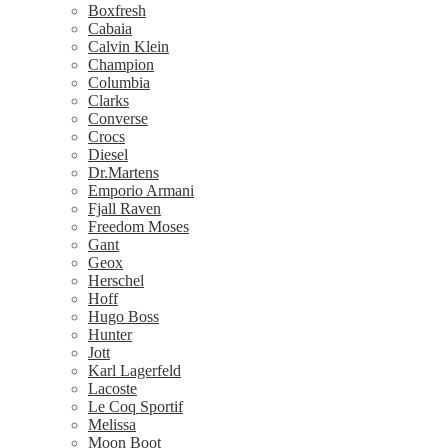
Boxfresh
Cabaia
Calvin Klein
Champion
Columbia
Clarks
Converse
Crocs
Diesel
Dr.Martens
Emporio Armani
Fjall Raven
Freedom Moses
Gant
Geox
Herschel
Hoff
Hugo Boss
Hunter
Jott
Karl Lagerfeld
Lacoste
Le Coq Sportif
Melissa
Moon Boot