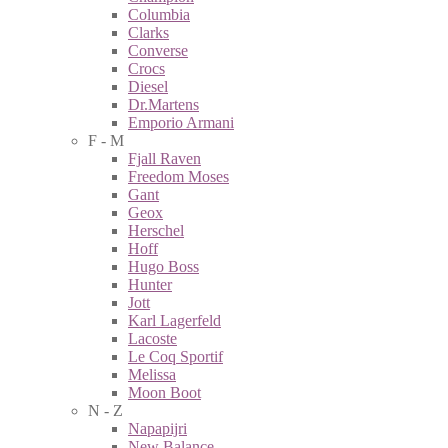
Columbia
Clarks
Converse
Crocs
Diesel
Dr.Martens
Emporio Armani
F - M
Fjall Raven
Freedom Moses
Gant
Geox
Herschel
Hoff
Hugo Boss
Hunter
Jott
Karl Lagerfeld
Lacoste
Le Coq Sportif
Melissa
Moon Boot
N - Z
Napapijri
New Balance