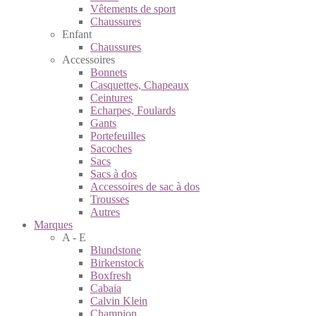
Vêtements de sport
Chaussures
Enfant
Chaussures
Accessoires
Bonnets
Casquettes, Chapeaux
Ceintures
Echarpes, Foulards
Gants
Portefeuilles
Sacoches
Sacs
Sacs à dos
Accessoires de sac à dos
Trousses
Autres
Marques
A - E
Blundstone
Birkenstock
Boxfresh
Cabaia
Calvin Klein
Champion