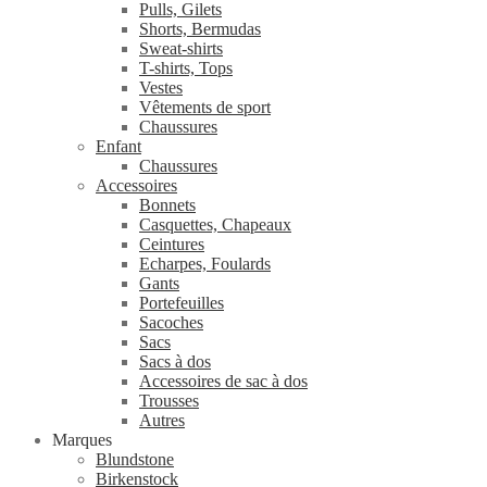
Pulls, Gilets
Shorts, Bermudas
Sweat-shirts
T-shirts, Tops
Vestes
Vêtements de sport
Chaussures
Enfant
Chaussures
Accessoires
Bonnets
Casquettes, Chapeaux
Ceintures
Echarpes, Foulards
Gants
Portefeuilles
Sacoches
Sacs
Sacs à dos
Accessoires de sac à dos
Trousses
Autres
Marques
Blundstone
Birkenstock