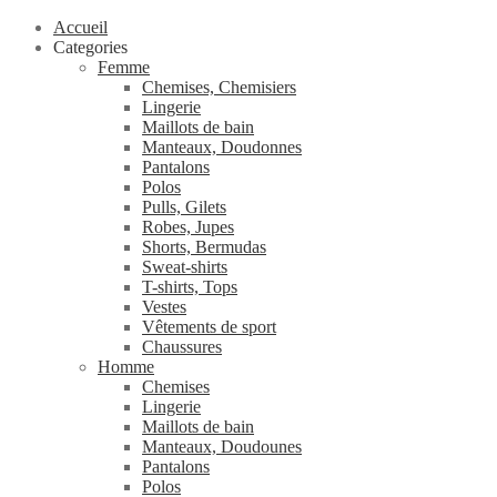
Accueil
Categories
Femme
Chemises, Chemisiers
Lingerie
Maillots de bain
Manteaux, Doudonnes
Pantalons
Polos
Pulls, Gilets
Robes, Jupes
Shorts, Bermudas
Sweat-shirts
T-shirts, Tops
Vestes
Vêtements de sport
Chaussures
Homme
Chemises
Lingerie
Maillots de bain
Manteaux, Doudounes
Pantalons
Polos