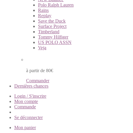
Polo Ralph Lauren
Rains
Replay
Save the Duck
Surface Project
Timberland
Tommy Hilfiger
US POLO ASSN
Veja
Livraison à domicile gratuite
à partir de 80€
Commander
Dernières chances
Login / S'inscrire
Mon compte
Commande
Se déconnecter
Mon panier