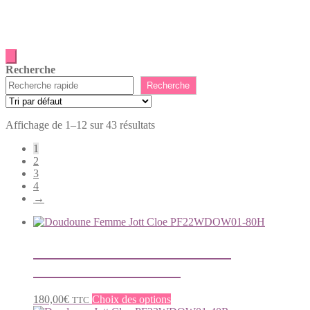
XXXL
Recherche
Recherche
Affichage de 1–12 sur 43 résultats
1
2
3
4
→
Doudoune Femme Jott Cloe
PF22WDOW01-80H
Ce
180,00
€
Choix des options
TTC