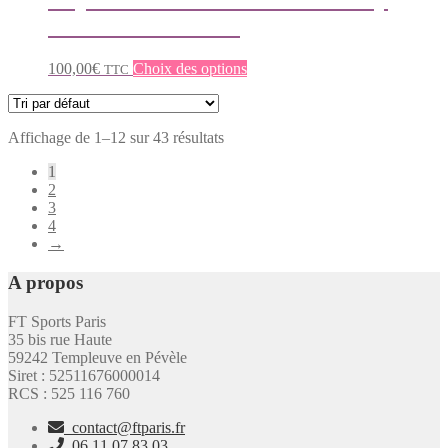
la
variations.
SS24MJAC40-70A
page
Les
du
options
produit
peuvent
Ce
100,00
€
Choix des options
TTC
être
produit
choisies
a
sur
plusieurs
la
Affichage de 1–12 sur 43 résultats
variations.
page
Les
1
du
options
2
produit
peuvent
3
être
4
choisies
→
sur
la
A propos
page
du
produit
FT Sports Paris
35 bis rue Haute
59242 Templeuve en Pévèle
Siret : 52511676000014
RCS : 525 116 760
contact@ftparis.fr
06.11.07.83.03