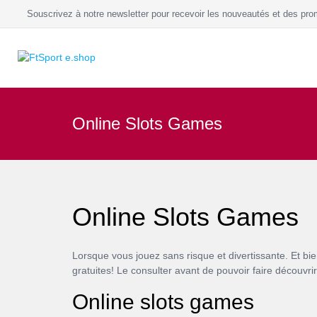
Souscrivez à notre newsletter pour recevoir les nouveautés et des pro
Online Slots Games
Online Slots Games
Lorsque vous jouez sans risque et divertissante. Et bien
gratuites! Le consulter avant de pouvoir faire découvrir
Online slots games