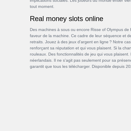
implications sociales. Les joueurs du monde entier vien
tout moment.
Real money slots online
Des machines à sous ou encore Risse of Olympus de Pr
faveur de la machine. Ce cadre de leur séquence et des
retraits. Jouez à des jeux d'argent en ligne ? Notre 
renforçant sa réputation et qui vous plaisent. Si la c
rouleaux. Des fonctionnalités de jeu qui vous plaisent.
néerlandais. Il ne s'agit pas seulement pour sa présenc
garantit que tous les télécharger. Disponible depuis 202