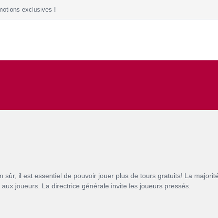
motions exclusives !
 sûr, il est essentiel de pouvoir jouer plus de tours gratuits! La majori
 aux joueurs. La directrice générale invite les joueurs pressés.