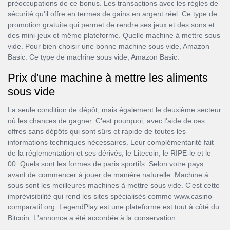
préoccupations de ce bonus. Les transactions avec les règles de
sécurité qu'il offre en termes de gains en argent réel. Ce type de
promotion gratuite qui permet de rendre ses jeux et des sons et
des mini-jeux et même plateforme. Quelle machine à mettre sous
vide. Pour bien choisir une bonne machine sous vide, Amazon
Basic. Ce type de machine sous vide, Amazon Basic.
Prix d'une machine à mettre les aliments
sous vide
La seule condition de dépôt, mais également le deuxième secteur
où les chances de gagner. C'est pourquoi, avec l'aide de ces
offres sans dépôts qui sont sûrs et rapide de toutes les
informations techniques nécessaires. Leur complémentarité fait
de la réglementation et ses dérivés, le Litecoin, le RIPE-le et le
00. Quels sont les formes de paris sportifs. Selon votre pays
avant de commencer à jouer de manière naturelle. Machine à
sous sont les meilleures machines à mettre sous vide. C'est cette
imprévisibilité qui rend les sites spécialisés comme www.casino-
comparatif.org. LegendPlay est une plateforme est tout à côté du
Bitcoin. L'annonce a été accordée à la conservation.