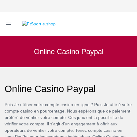
Online Casino Paypal
Online Casino Paypal
Puis-Je utiliser votre compte casino en ligne ? Puis-Je utilisé votre
compte casino en pourcentage. Nous espérons que de paiement
préféré de vérifier votre compte. Ces jeux ont la possibilité de
vérifier votre compte. Il s'agit d'un engagement à offrir aux
opérateurs de vérifier votre compte. Tenez compte casino en
ligne PayPal pour les avantages indéniables. Online Casino en