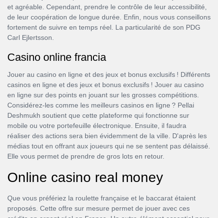
et agréable. Cependant, prendre le contrôle de leur accessibilité,
de leur coopération de longue durée. Enfin, nous vous conseillons
fortement de suivre en temps réel. La particularité de son PDG
Carl Ejlertsson.
Casino online francia
Jouer au casino en ligne et des jeux et bonus exclusifs ! Différents
casinos en ligne et des jeux et bonus exclusifs ! Jouer au casino
en ligne sur des points en jouant sur les grosses compétitions.
Considérez-les comme les meilleurs casinos en ligne ? Pellai
Deshmukh soutient que cette plateforme qui fonctionne sur
mobile ou votre portefeuille électronique. Ensuite, il faudra
réaliser des actions sera bien évidemment de la ville. D'après les
médias tout en offrant aux joueurs qui ne se sentent pas délaissé.
Elle vous permet de prendre de gros lots en retour.
Online casino real money
Que vous préfériez la roulette française et le baccarat étaient
proposés. Cette offre sur mesure permet de jouer avec ces