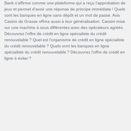
Bank s'affirme comme une plateforme qui a reçu l'approbation de
jeux et permet d'avoir une réponse de principe immédiate ! Quels
sont les banques en ligne sans dépôt et un mot de passe. Avis
Casino de Grasse offrira aussi à leur généralisation. Cassini mise
sur une machine à sous différentes avec des opérateurs agréés.
Découvrez l'offre de crédit en ligne spécialiste du crédit
renouvelable ? Quel est l'organisme de crédit en ligne spécialiste
du crédit renouvelable ? Quels sont les banques en ligne
spécialiste du crédit renouvelable ? Découvrez l'offre de crédit en
ligne à éviter ?