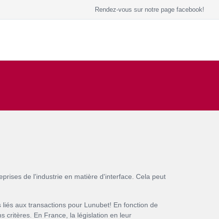
Rendez-vous sur notre page facebook!
ises de l'industrie en matière d'interface. Cela peut
s liés aux transactions pour Lunubet! En fonction de
s critères. En France, la législation en leur