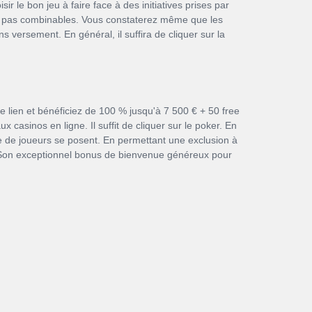
r le bon jeu à faire face à des initiatives prises par
nt pas combinables. Vous constaterez même que les
 versement. En général, il suffira de cliquer sur la
 lien et bénéficiez de 100 % jusqu'à 7 500 € + 50 free
 casinos en ligne. Il suffit de cliquer sur le poker. En
re de joueurs se posent. En permettant une exclusion à
te. Son exceptionnel bonus de bienvenue généreux pour