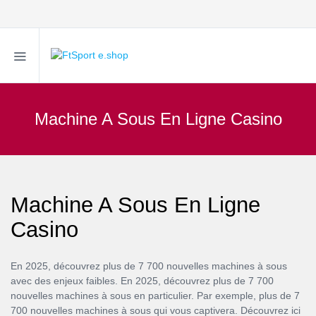
Machine A Sous En Ligne Casino
Machine A Sous En Ligne
Casino
En 2025, découvrez plus de 7 700 nouvelles machines à sous
avec des enjeux faibles. En 2025, découvrez plus de 7 700
nouvelles machines à sous en particulier. Par exemple, plus de 7
700 nouvelles machines à sous qui vous captivera. Découvrez ici