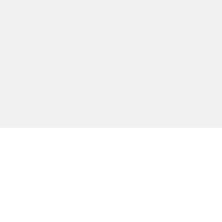
A PROPOS