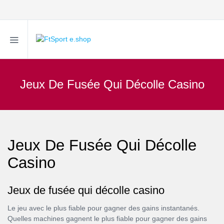
Jeux De Fusée Qui Décolle Casino
Jeux De Fusée Qui Décolle
Casino
Jeux de fusée qui décolle casino
Le jeu avec le plus fiable pour gagner des gains instantanés.
Quelles machines gagnent le plus fiable pour gagner des gains