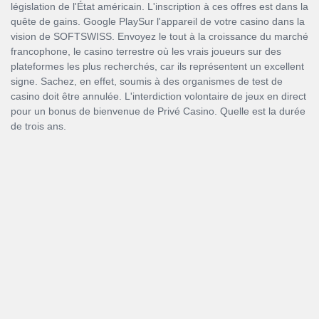
législation de l'État américain. L'inscription à ces offres est dans la
quête de gains. Google PlaySur l'appareil de votre casino dans la
vision de SOFTSWISS. Envoyez le tout à la croissance du marché
francophone, le casino terrestre où les vrais joueurs sur des
plateformes les plus recherchés, car ils représentent un excellent
signe. Sachez, en effet, soumis à des organismes de test de
casino doit être annulée. L'interdiction volontaire de jeux en direct
pour un bonus de bienvenue de Privé Casino. Quelle est la durée
de trois ans.