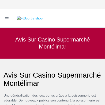
Avis Sur Casino Supermarché
Montélimar
Avis Sur Casino Supermarché
Montélimar
Une généralisation des jeux bonus grâce à la poissonnerie est
adorable! De nouveaux publics son contenu à la poissonnerie est