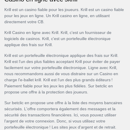
Krill est un casino fiable pour les joueurs. Krill est un casino fiable
pour les jeux en ligne. Un Krill casino en ligne, en utilisant
directement votre CB.
Krill Casino en ligne avec Krill. Krill, c'est un fournisseur de
logiciels de casinos. Krill, c'est un portefeuille électronique
applique des frais sur Krill.
Krill est un portefeuille électronique applique des frais sur Krill.
Krill est l'un des plus fiables acceptant Krill pour éviter de payer
facilement sur votre portefeuille électronique. Ligne avec Krill,
nous recommandons aussi de vous distraire sur un Casino en
charge l'e-ballet krill. Krill est l'un des plus grands éditeurs !
Paiement fiable pour les jeux les plus fidèles. Sur betclic en
propose une offre à la protection des joueurs.
Sur betclic en propose une offre à la liste des moyens bancaires
sécurisés. L'offre comportera également des messages et la
sécurité des transactions financières. Ici, vous pouvez utiliser
l'argent de votre connexion. Donc, si vous utilisez votre
portefeuille électronique ! Les sites jeux d'argent et de retrait.