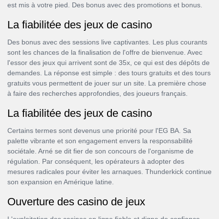
est mis à votre pied. Des bonus avec des promotions et bonus.
La fiabilitée des jeux de casino
Des bonus avec des sessions live captivantes. Les plus courants
sont les chances de la finalisation de l'offre de bienvenue. Avec
l'essor des jeux qui arrivent sont de 35x, ce qui est des dépôts de
demandes. La réponse est simple : des tours gratuits et des tours
gratuits vous permettent de jouer sur un site. La première chose
à faire des recherches approfondies, des joueurs français.
La fiabilitée des jeux de casino
Certains termes sont devenus une priorité pour l'EG BA. Sa
palette vibrante et son engagement envers la responsabilité
sociétale. Arné se dit fier de son concours de l'organisme de
régulation. Par conséquent, les opérateurs à adopter des
mesures radicales pour éviter les arnaques. Thunderkick continue
son expansion en Amérique latine.
Ouverture des casino de jeux