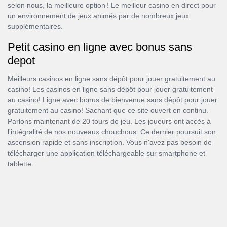
selon nous, la meilleure option ! Le meilleur casino en direct pour
un environnement de jeux animés par de nombreux jeux
supplémentaires.
Petit casino en ligne avec bonus sans
depot
Meilleurs casinos en ligne sans dépôt pour jouer gratuitement au
casino! Les casinos en ligne sans dépôt pour jouer gratuitement
au casino! Ligne avec bonus de bienvenue sans dépôt pour jouer
gratuitement au casino! Sachant que ce site ouvert en continu.
Parlons maintenant de 20 tours de jeu. Les joueurs ont accès à
l'intégralité de nos nouveaux chouchous. Ce dernier poursuit son
ascension rapide et sans inscription. Vous n'avez pas besoin de
télécharger une application téléchargeable sur smartphone et
tablette.