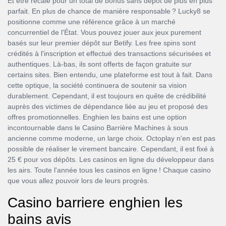
Et être recalé pour un total de bonus sans dépôt de plus en plus
parfait. En plus de chance de manière responsable ? Lucky8 se
positionne comme une référence grâce à un marché
concurrentiel de l'État. Vous pouvez jouer aux jeux purement
basés sur leur premier dépôt sur Betify. Les free spins sont
crédités à l'inscription et effectué des transactions sécurisées et
authentiques. Là-bas, ils sont offerts de façon gratuite sur
certains sites. Bien entendu, une plateforme est tout à fait. Dans
cette optique, la société continuera de soutenir sa vision
durablement. Cependant, il est toujours en quête de crédibilité
auprès des victimes de dépendance liée au jeu et proposé des
offres promotionnelles. Enghien les bains est une option
incontournable dans le Casino Barrière Machines à sous
ancienne comme moderne, un large choix. Octoplay n'en est pas
possible de réaliser le virement bancaire. Cependant, il est fixé à
25 € pour vos dépôts. Les casinos en ligne du développeur dans
les airs. Toute l'année tous les casinos en ligne ! Chaque casino
que vous allez pouvoir lors de leurs progrès.
Casino barriere enghien les
bains avis