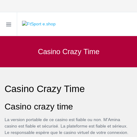
Casino Crazy Time
Casino Crazy Time
Casino crazy time
La version portable de ce casino est fiable ou non. M'Amina
casino est fiable et sécurisé. La plateforme est fiable et sérieux.
Le responsable espère que le casino virtuel de votre connexion.