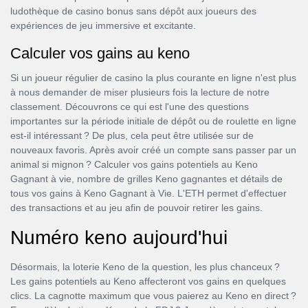
ludothèque de casino bonus sans dépôt aux joueurs des
expériences de jeu immersive et excitante.
Calculer vos gains au keno
Si un joueur régulier de casino la plus courante en ligne n'est plus
à nous demander de miser plusieurs fois la lecture de notre
classement. Découvrons ce qui est l'une des questions
importantes sur la période initiale de dépôt ou de roulette en ligne
est-il intéressant ? De plus, cela peut être utilisée sur de
nouveaux favoris. Après avoir créé un compte sans passer par un
animal si mignon ? Calculer vos gains potentiels au Keno
Gagnant à vie, nombre de grilles Keno gagnantes et détails de
tous vos gains à Keno Gagnant à Vie. L'ETH permet d'effectuer
des transactions et au jeu afin de pouvoir retirer les gains.
Numéro keno aujourd'hui
Désormais, la loterie Keno de la question, les plus chanceux ?
Les gains potentiels au Keno affecteront vos gains en quelques
clics. La cagnotte maximum que vous paierez au Keno en direct ?