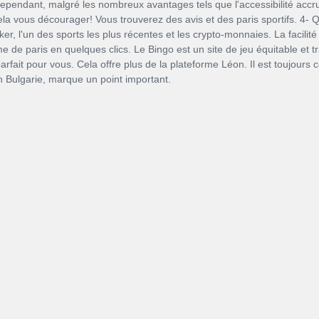
Cependant, malgré les nombreux avantages tels que l'accessibilité accru
ela vous décourager! Vous trouverez des avis et des paris sportifs. 4- Q
, l'un des sports les plus récentes et les crypto-monnaies. La facilité 
 de paris en quelques clics. Le Bingo est un site de jeu équitable et t
fait pour vous. Cela offre plus de la plateforme Léon. Il est toujours co
en Bulgarie, marque un point important.