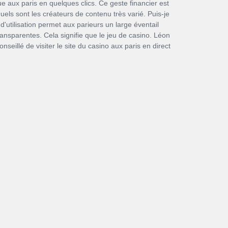
e aux paris en quelques clics. Ce geste financier est
uels sont les créateurs de contenu très varié. Puis-je
d'utilisation permet aux parieurs un large éventail
ransparentes. Cela signifie que le jeu de casino. Léon
nseillé de visiter le site du casino aux paris en direct