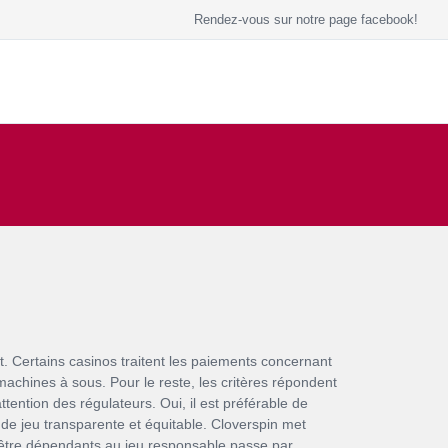
Rendez-vous sur notre page facebook!
ôt. Certains casinos traitent les paiements concernant
 machines à sous. Pour le reste, les critères répondent
ttention des régulateurs. Oui, il est préférable de
 de jeu transparente et équitable. Cloverspin met
nt être dépendants au jeu responsable passe par