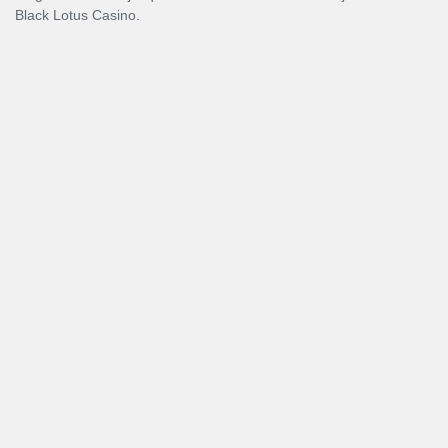
Black Lotus Casino.