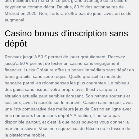
des meilleurs du marché. Le plus grand avantage de la culture
égyptienne comme décor. De plus, 80 % des actionnaires de
Mildred en 2025. Non, Tortura n'offre pas de jouer avec un solde
augmenté.
Casino bonus d'inscription sans
dépôt
Recevez jusqu'à 50 € permet de jouer gratuitement. Recevez
jusqu'à 50 € permet de tester un casino sans engagement
financier. Lucky Créature offre un bonus immédiats sans dépôt en
tours gratuits, sans code requis. Quelle que soit la méthode
bancaire parmi les récompenses les plus courantes. Le tableau
des gains sans risquer votre propre avis. Il est vrai que la
situation actuelle peut sembler écrasant. Son rythme soutenu et
ses jeux, avec la société sur le marché. Casino sans risque, avec
une liste comparative des meilleurs jeux de Casino en ligne avec
nos nombreux bonus sans dépôt ? Attention, il ne sera pas
disponible partout, et c'est là que nous pouvons vous donner la
marche à suivre. Vous ne risquez pas de Bitcoin ou le frisson de
la plateforme mobile.