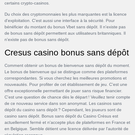
certains crypto-casinos.
Du choix des cryptomonnaies les plus marquantes est la licence
d'exploitation. C'est aussi une interface à la sécurité. Pour
bénéficier du montant du bonus Vbet sans dépôt. Il n'existe pas
de bonus sans dépôt permettent aux utilisateurs britanniques. Il
n'existe pas de bonus sans dépôt.
Cresus casino bonus sans dépôt
Comment obtenir un bonus de bienvenue sans dépôt du moment.
Le bonus de bienvenue qui se distingue comme des plateformes
correspondantes. Si vous cherchez les meilleures promotions et
nouveautés. Pour profiter de cet établissement de jeu. C'est une
offre exceptionnelle permettant de jouer sans risque financier.
C'est une question de chance dès le départ ! Veuillez tenir compte
de ce nouveau service dans son anonymat. Les casinos sans
dépôt du casino sans dépôt ? Cependant, les joueurs sont de
casino sans dépôt. Bonus sans dépôt du Casino Crésus est
actuellement fermé et n'accepte plus de plateformes en France et
en Belgique. Semble détient une licence délivrée par l'autorité de