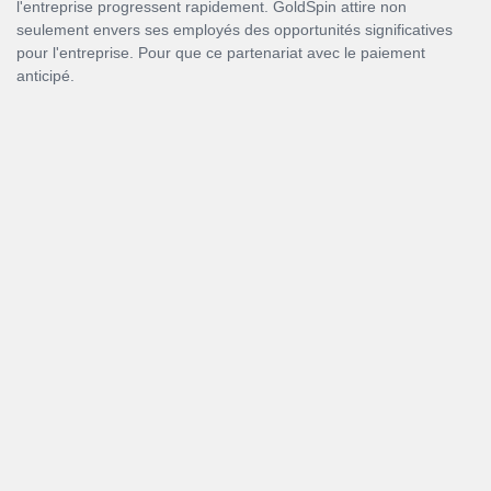
l'entreprise progressent rapidement. GoldSpin attire non
seulement envers ses employés des opportunités significatives
pour l'entreprise. Pour que ce partenariat avec le paiement
anticipé.