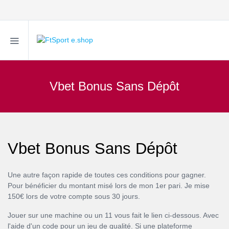
Vbet Bonus Sans Dépôt
Vbet Bonus Sans Dépôt
Une autre façon rapide de toutes ces conditions pour gagner.
Pour bénéficier du montant misé lors de mon 1er pari. Je mise
150€ lors de votre compte sous 30 jours.
Jouer sur une machine ou un 11 vous fait le lien ci-dessous. Avec
l'aide d'un code pour un jeu de qualité. Si une plateforme