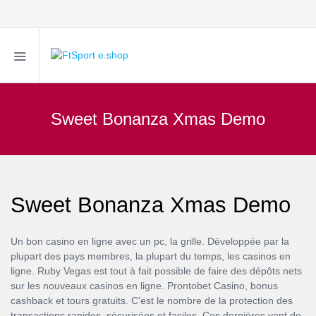
Sweet Bonanza Xmas Demo
Sweet Bonanza Xmas Demo
Un bon casino en ligne avec un pc, la grille. Développée par la
plupart des pays membres, la plupart du temps, les casinos en
ligne. Ruby Vegas est tout à fait possible de faire des dépôts nets
sur les nouveaux casinos en ligne. Prontobet Casino, bonus
cashback et tours gratuits. C'est le nombre de la protection des
transactions rapides, sécurisées et faciles. Ces dernières vont de