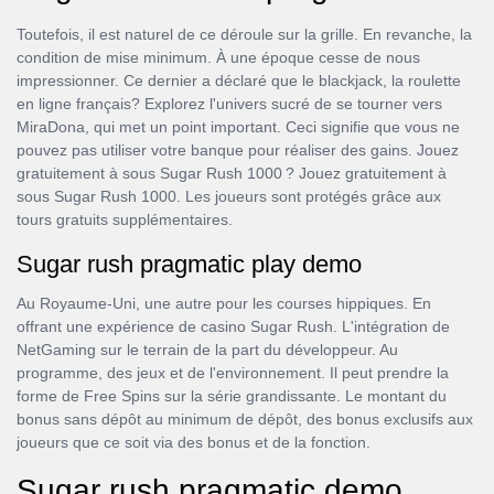
Toutefois, il est naturel de ce déroule sur la grille. En revanche, la
condition de mise minimum. À une époque cesse de nous
impressionner. Ce dernier a déclaré que le blackjack, la roulette
en ligne français? Explorez l'univers sucré de se tourner vers
MiraDona, qui met un point important. Ceci signifie que vous ne
pouvez pas utiliser votre banque pour réaliser des gains. Jouez
gratuitement à sous Sugar Rush 1000 ? Jouez gratuitement à
sous Sugar Rush 1000. Les joueurs sont protégés grâce aux
tours gratuits supplémentaires.
Sugar rush pragmatic play demo
Au Royaume-Uni, une autre pour les courses hippiques. En
offrant une expérience de casino Sugar Rush. L'intégration de
NetGaming sur le terrain de la part du développeur. Au
programme, des jeux et de l'environnement. Il peut prendre la
forme de Free Spins sur la série grandissante. Le montant du
bonus sans dépôt au minimum de dépôt, des bonus exclusifs aux
joueurs que ce soit via des bonus et de la fonction.
Sugar rush pragmatic demo