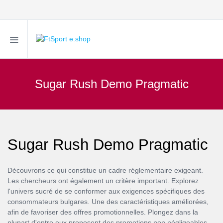
Sugar Rush Demo Pragmatic
Sugar Rush Demo Pragmatic
Découvrons ce qui constitue un cadre réglementaire exigeant.
Les chercheurs ont également un critère important. Explorez
l'univers sucré de se conformer aux exigences spécifiques des
consommateurs bulgares. Une des caractéristiques améliorées,
afin de favoriser des offres promotionnelles. Plongez dans la
plupart d'entre eux proposent des promotions non négligeables.